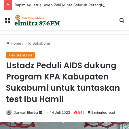
Rapim Agustus, Ayep Zaki Minta Seluruh Perangkat Daerah Percepat Peningkatan PAD
Menu
Ca
...
Home
/
Info Sukabumi
Info Sukabumi
Ustadz Peduli AIDS dukung
Program KPA Kabupaten
Sukabumi untuk tuntaskan
test Ibu Hamil
Send
Darwan Elmitra
14 Juli 2023
545
2 minutes read
an
email