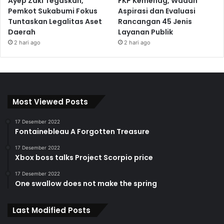
Ayep Zaki Tegaskan,
FKP Kemenag, Wadah
Pemkot Sukabumi Fokus
Aspirasi dan Evaluasi
Tuntaskan Legalitas Aset
Rancangan 45 Jenis
Daerah
Layanan Publik
2 hari ago
2 hari ago
Most Viewed Posts
17 Desember 2022
Fontainebleau A Forgotten Treasure
17 Desember 2022
Xbox boss talks Project Scorpio price
17 Desember 2022
One swallow does not make the spring
Last Modified Posts