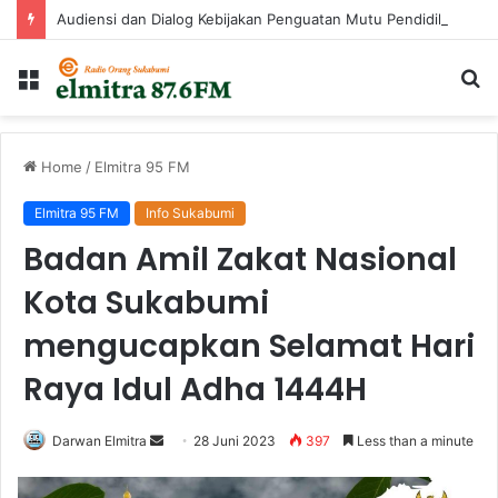
Audiensi dan Dialog Kebijakan Penguatan Mutu Pendidikan di Kabupaten Sukabumi
Menu
Ca
...
Home
/
Elmitra 95 FM
Elmitra 95 FM
Info Sukabumi
Badan Amil Zakat Nasional
Kota Sukabumi
mengucapkan Selamat Hari
Raya Idul Adha 1444H
Send
Darwan Elmitra
28 Juni 2023
397
Less than a minute
an
email