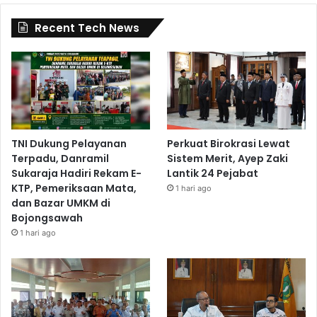
Recent Tech News
TNI Dukung Pelayanan
Perkuat Birokrasi Lewat
Terpadu, Danramil
Sistem Merit, Ayep Zaki
Sukaraja Hadiri Rekam E-
Lantik 24 Pejabat
KTP, Pemeriksaan Mata,
1 hari ago
dan Bazar UMKM di
Bojongsawah
1 hari ago