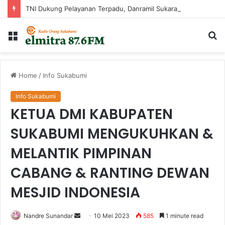
TNI Dukung Pelayanan Terpadu, Danramil Sukaraja Hadiri Rekam E-KTP, Pemeriksaan Mata, dan Bazar UMKM di Bojongsawah
Menu
Ca
...
Home
/
Info Sukabumi
Info Sukabumi
KETUA DMI KABUPATEN
SUKABUMI MENGUKUHKAN &
MELANTIK PIMPINAN
CABANG & RANTING DEWAN
MESJID INDONESIA
Send
Nandre Sunandar
10 Mei 2023
585
1 minute read