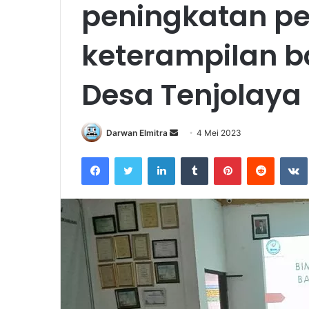
peningkatan p
keterampilan b
Desa Tenjolaya
Send
Darwan Elmitra
4 Mei 2023
an
Facebook
Twitter
LinkedIn
Tumblr
Pinterest
Reddit
email