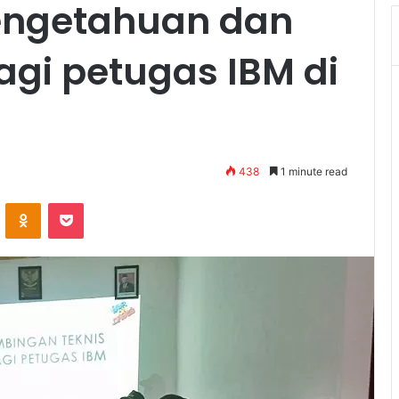
engetahuan dan
agi petugas IBM di
438
1 minute read
VKontakte
Odnoklassniki
Pocket