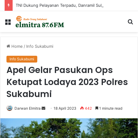
TNI Dukung Pelayanan Terpadu, Danramil Sukaraja Hadiri Rekam E-KTP, Pemeriksaan Mata, dan Bazar UMKM di Bojongsawah
Menu
Ca
...
Home
/
Info Sukabumi
Info Sukabumi
Apel Gelar Pasukan Ops
Ketupat Lodaya 2023 Polres
Sukabumi
Send
Darwan Elmitra
18 April 2023
442
1 minute read
an
email