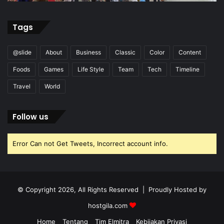
Tags
@slide
About
Business
Classic
Color
Content
Foods
Games
Life Style
Team
Tech
Timeline
Travel
World
Follow us
Error Can not Get Tweets, Incorrect account info.
© Copyright 2026, All Rights Reserved | Proudly Hosted by
hostgila.com
Home
Tentang
Tim Elmitra
Kebijakan Privasi