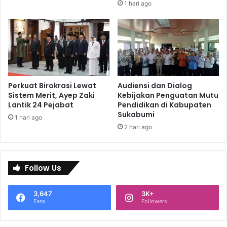
1 hari ago
Perkuat Birokrasi Lewat
Audiensi dan Dialog
Sistem Merit, Ayep Zaki
Kebijakan Penguatan Mutu
Lantik 24 Pejabat
Pendidikan di Kabupaten
Sukabumi
1 hari ago
2 hari ago
Follow Us
3,647
3K+
Fans
Followers