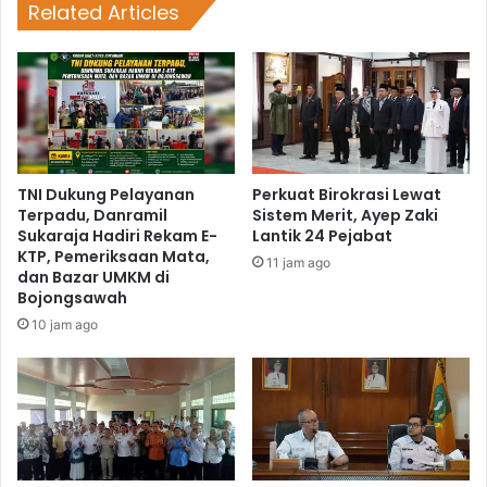
Related Articles
TNI Dukung Pelayanan
Perkuat Birokrasi Lewat
Terpadu, Danramil
Sistem Merit, Ayep Zaki
Sukaraja Hadiri Rekam E-
Lantik 24 Pejabat
KTP, Pemeriksaan Mata,
11 jam ago
dan Bazar UMKM di
Bojongsawah
10 jam ago