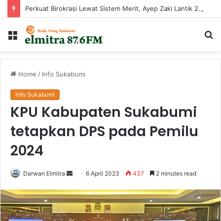
Perkuat Birokrasi Lewat Sistem Merit, Ayep Zaki Lantik 24 Pejabat
Menu
Ca
...
Home
/
Info Sukabumi
Info Sukabumi
KPU Kabupaten Sukabumi
tetapkan DPS pada Pemilu
2024
Send
Darwan Elmitra
6 April 2023
437
2 minutes read
an
email