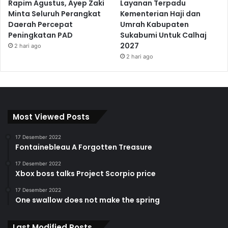
Rapim Agustus, Ayep Zaki
Layanan Terpadu
Minta Seluruh Perangkat
Kementerian Haji dan
Daerah Percepat
Umrah Kabupaten
Peningkatan PAD
Sukabumi Untuk Calhaj
2027
2 hari ago
2 hari ago
Most Viewed Posts
17 Desember 2022
Fontainebleau A Forgotten Treasure
17 Desember 2022
Xbox boss talks Project Scorpio price
17 Desember 2022
One swallow does not make the spring
Last Modified Posts