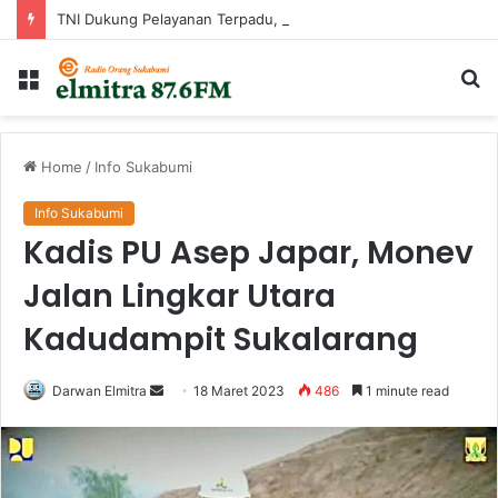
TNI Dukung Pelayanan Terpadu, Danramil Sukaraja Hadiri Rekam E-KTP, Pemeriksaan Mata, dan Bazar UMKM di Bojongsawah
Menu
Ca
...
Home
/
Info Sukabumi
Info Sukabumi
Kadis PU Asep Japar, Monev
Jalan Lingkar Utara
Kadudampit Sukalarang
Send
Darwan Elmitra
18 Maret 2023
486
1 minute read
an
email