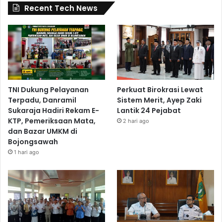
Recent Tech News
TNI Dukung Pelayanan
Perkuat Birokrasi Lewat
Terpadu, Danramil
Sistem Merit, Ayep Zaki
Sukaraja Hadiri Rekam E-
Lantik 24 Pejabat
KTP, Pemeriksaan Mata,
2 hari ago
dan Bazar UMKM di
Bojongsawah
1 hari ago