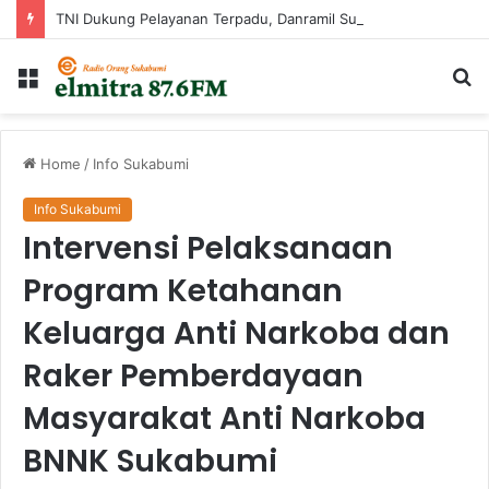
TNI Dukung Pelayanan Terpadu, Danramil Sukaraja Hadiri Rekam E-KTP, Pemeriksaan Mata, dan Bazar UMKM di Bojongsawah
Menu
Ca
...
Home
/
Info Sukabumi
Info Sukabumi
Intervensi Pelaksanaan
Program Ketahanan
Keluarga Anti Narkoba dan
Raker Pemberdayaan
Masyarakat Anti Narkoba
BNNK Sukabumi