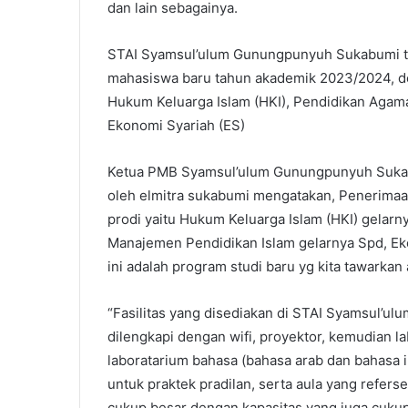
dan lain sebagainya.
STAI Syamsul’ulum Gunungpunyuh Sukabumi te
mahasiswa baru tahun akademik 2023/2024, den
Hukum Keluarga Islam (HKI), Pendidikan Agama
Ekonomi Syariah (ES)
Ketua PMB Syamsul’ulum Gunungpunyuh Sukab
oleh elmitra sukabumi mengatakan, Penerimaan
prodi yaitu Hukum Keluarga Islam (HKI) gelarn
Manajemen Pendidikan Islam gelarnya Spd, Ek
ini adalah program studi baru yg kita tawarkan 
“Fasilitas yang disediakan di STAI Syamsul’
dilengkapi dengan wifi, proyektor, kemudian l
laboratarium bahasa (bahasa arab dan bahasa i
untuk praktek pradilan, serta aula yang referse
cukup besar dengan kapasitas yang juga cuku