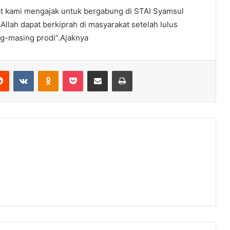
at kami mengajak untuk bergabung di STAI Syamsul
Allah dapat berkiprah di masyarakat setelah lulus
g-masing prodi”.Ajaknya
erest
Reddit
VKontakte
Odnoklassniki
Pocket
Share via Email
Print