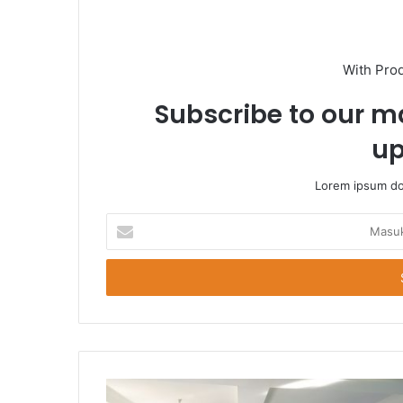
With Pro
Subscribe to our ma
up
Lorem ipsum dol
Masukkan
Email
Anda