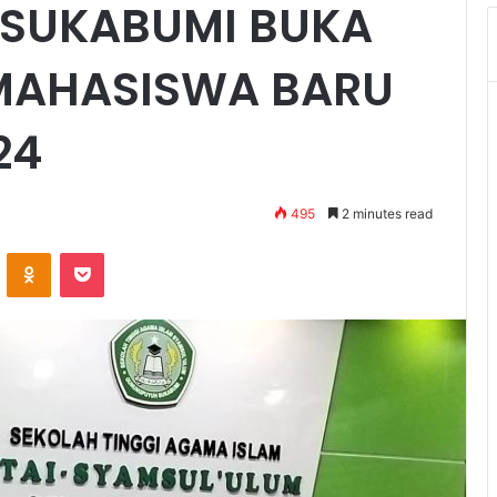
SUKABUMI BUKA
MAHASISWA BARU
24
495
2 minutes read
VKontakte
Odnoklassniki
Pocket