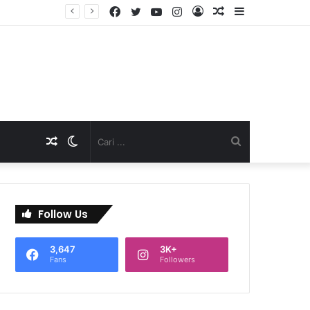
Facebook
Twitter
YouTube
Instagram
Log
Artikel
Sidebar
TNI Dukung Pelayanan Terpadu, Danramil Sukaraja Hadiri Rekam E-KTP, Pemeriksaan Mata, dan Bazar UMKM di Bojongsawah
In
Acak
Artikel
Switch
Cari
Acak
skin
...
Follow Us
3,647
3K+
Fans
Followers