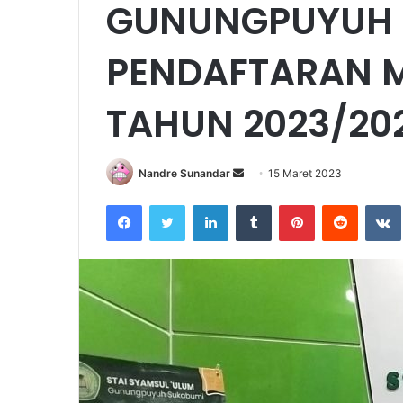
GUNUNGPUYUH 
PENDAFTARAN 
TAHUN 2023/20
Send
Nandre Sunandar
15 Maret 2023
an
Facebook
Twitter
LinkedIn
Tumblr
Pinterest
Reddit
email