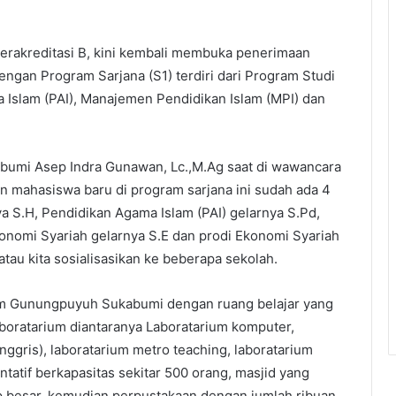
rakreditasi B, kini kembali membuka penerimaan
gan Program Sarjana (S1) terdiri dari Program Studi
 Islam (PAI), Manajemen Pendidikan Islam (MPI) dan
umi Asep Indra Gunawan, Lc.,M.Ag saat di wawancara
 mahasiswa baru di program sarjana ini sudah ada 4
ya S.H, Pendidikan Agama Islam (PAI) gelarnya S.Pd,
onomi Syariah gelarnya S.E dan prodi Ekonomi Syariah
atau kita sosialisasikan ke beberapa sekolah.
ulum Gunungpuyuh Sukabumi dengan ruang belajar yang
aboratarium diantaranya Laboratarium komputer,
nggris), laboratarium metro teaching, laboratarium
ntatif berkapasitas sekitar 500 orang, masjid yang
p besar, kemudian perpustakaan dengan jumlah ribuan