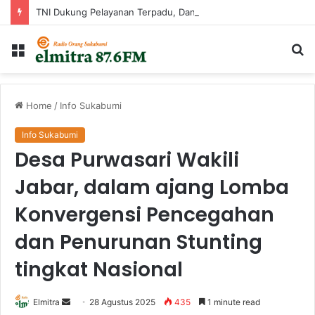
TNI Dukung Pelayanan Terpadu, Danramil Sukaraja Hadiri Rekam E-KTP, Pemeriksaan Mata, dan Bazar UMKM di Bojongsawah
Menu
Ca
...
Home
/
Info Sukabumi
Info Sukabumi
Desa Purwasari Wakili
Jabar, dalam ajang Lomba
Konvergensi Pencegahan
dan Penurunan Stunting
tingkat Nasional
Send
Elmitra
28 Agustus 2025
435
1 minute read