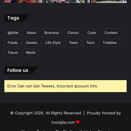
Tags
@slide
About
Business
Classic
Color
Content
Foods
Games
Life Style
Team
Tech
Timeline
Travel
World
Follow us
Error Can not Get Tweets, Incorrect account info.
© Copyright 2026, All Rights Reserved | Proudly Hosted by
hostgila.com