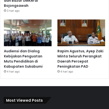
dan Bazar UMKM di
Bojongsawah
3 hari ago
Audiensi dan Dialog
Rapim Agustus, Ayep Zaki
Kebijakan Penguatan
Minta Seluruh Perangkat
Mutu Pendidikan di
Daerah Percepat
Kabupaten Sukabumi
Peningkatan PAD
4 hari ago
4 hari ago
Most Viewed Posts