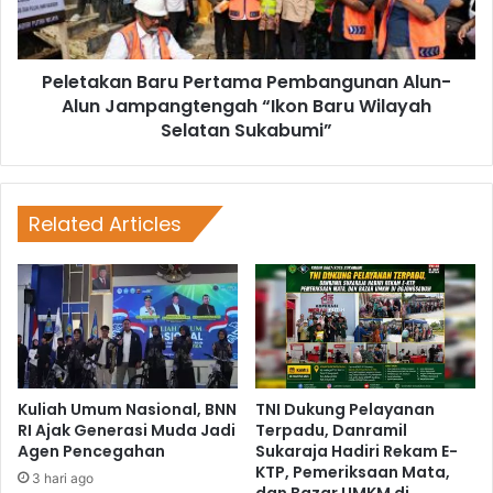
Peletakan Baru Pertama Pembangunan Alun-
Alun Jampangtengah “Ikon Baru Wilayah
Selatan Sukabumi”
Related Articles
Kuliah Umum Nasional, BNN
TNI Dukung Pelayanan
RI Ajak Generasi Muda Jadi
Terpadu, Danramil
Agen Pencegahan
Sukaraja Hadiri Rekam E-
KTP, Pemeriksaan Mata,
3 hari ago
dan Bazar UMKM di