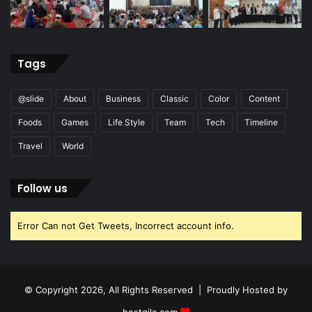
Tags
@slide
About
Business
Classic
Color
Content
Foods
Games
Life Style
Team
Tech
Timeline
Travel
World
Follow us
Error Can not Get Tweets, Incorrect account info.
© Copyright 2026, All Rights Reserved | Proudly Hosted by
hostgila.com