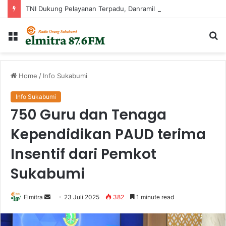
TNI Dukung Pelayanan Terpadu, Danramil Sukaraja Hadiri Rekam E-KTP, Pemeriksaan Mata, dan Bazar UMKM di Bojongsawah
Menu
Ca
...
Home
/
Info Sukabumi
Info Sukabumi
750 Guru dan Tenaga
Kependidikan PAUD terima
Insentif dari Pemkot
Sukabumi
Send
Elmitra
23 Juli 2025
382
1 minute read
an
email