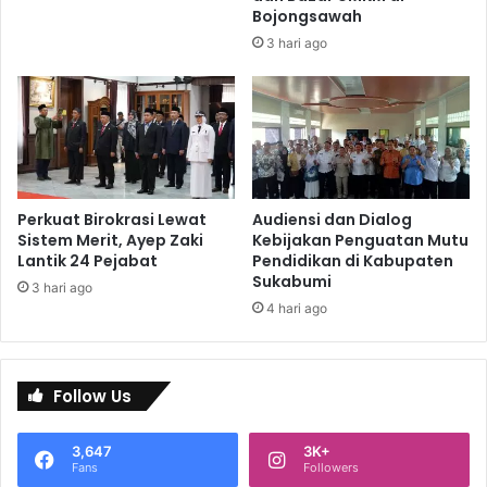
Bojongsawah
3 hari ago
Perkuat Birokrasi Lewat
Audiensi dan Dialog
Sistem Merit, Ayep Zaki
Kebijakan Penguatan Mutu
Lantik 24 Pejabat
Pendidikan di Kabupaten
Sukabumi
3 hari ago
4 hari ago
Follow Us
3,647
3K+
Fans
Followers