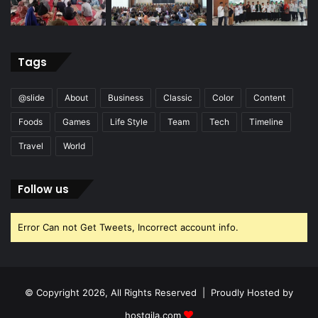
Tags
@slide
About
Business
Classic
Color
Content
Foods
Games
Life Style
Team
Tech
Timeline
Travel
World
Follow us
Error Can not Get Tweets, Incorrect account info.
© Copyright 2026, All Rights Reserved | Proudly Hosted by
hostgila.com