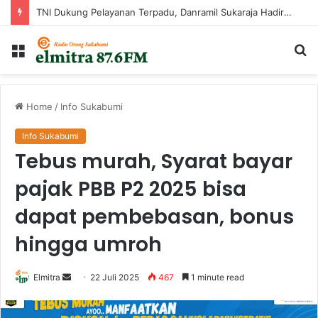
TNI Dukung Pelayanan Terpadu, Danramil Sukaraja Hadiri Rekam E-KTP, Pemeriksaan Mata, dan Bazar UMKM di Bojongsawah
Menu
Ca
...
Home
/
Info Sukabumi
Info Sukabumi
Tebus murah, Syarat bayar
pajak PBB P2 2025 bisa
dapat pembebasan, bonus
hingga umroh
Send
Elmitra
22 Juli 2025
467
1 minute read
an
email