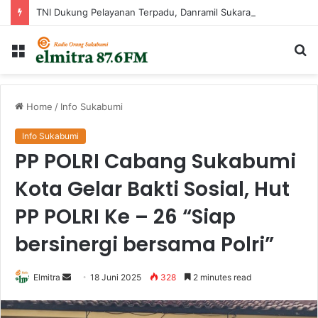
TNI Dukung Pelayanan Terpadu, Danramil Sukaraja Hadiri Rekam E-KTP, Pemeriksaan Mata, dan Bazar UMKM di Bojongsawah
Menu
Ca
...
Home
/
Info Sukabumi
Info Sukabumi
PP POLRI Cabang Sukabumi
Kota Gelar Bakti Sosial, Hut
PP POLRI Ke – 26 “Siap
bersinergi bersama Polri”
Send
Elmitra
18 Juni 2025
328
2 minutes read
an
email