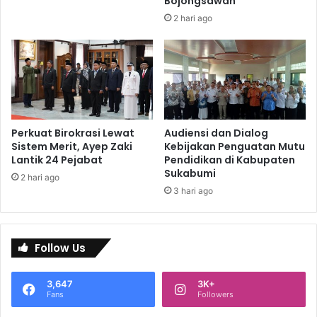
Bojongsawah
2 hari ago
Perkuat Birokrasi Lewat
Audiensi dan Dialog
Sistem Merit, Ayep Zaki
Kebijakan Penguatan Mutu
Lantik 24 Pejabat
Pendidikan di Kabupaten
Sukabumi
2 hari ago
3 hari ago
Follow Us
3,647
3K+
Fans
Followers