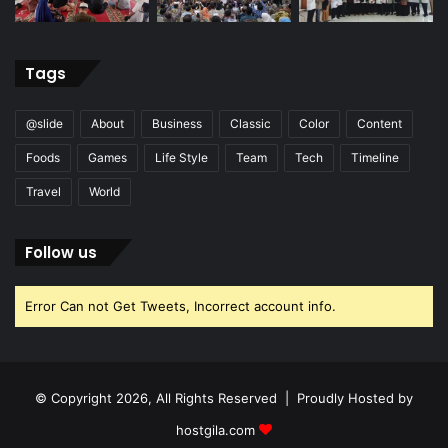
Tags
@slide
About
Business
Classic
Color
Content
Foods
Games
Life Style
Team
Tech
Timeline
Travel
World
Follow us
Error Can not Get Tweets, Incorrect account info.
© Copyright 2026, All Rights Reserved | Proudly Hosted by
hostgila.com