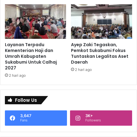
Layanan Terpadu
Ayep Zaki Tegaskan,
Kementerian Haji dan
Pemkot Sukabumi Fokus
Umrah Kabupaten
Tuntaskan Legalitas Aset
Sukabumi Untuk Calhaj
Daerah
2027
2 hari ago
2 hari ago
Follow Us
3,647
3K+
Fans
Followers