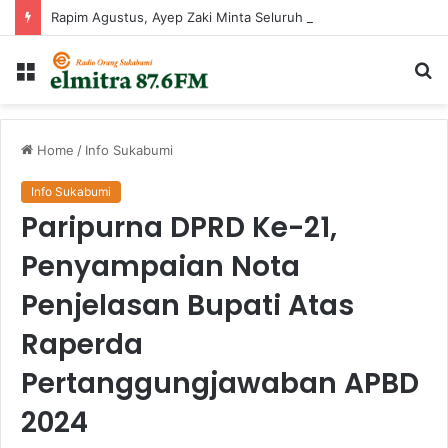
Rapim Agustus, Ayep Zaki Minta Seluruh Perangkat Daerah Percepat Peningkatan PAD
Menu
Ca
...
Home
/
Info Sukabumi
Info Sukabumi
Paripurna DPRD Ke-21,
Penyampaian Nota
Penjelasan Bupati Atas
Raperda
Pertanggungjawaban APBD
2024