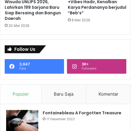
Wisuda UNLIPS 2026,
+Vibes Hadir, Kenalkan
Lahirkan 199 Sarjana Baru
Karya Perdananya berjudul
Siap Bersaing dan Bangun
“Beb’s”
Daerah
8 Mei 2026
20 Mei 2026
Follow Us
3,647
3K+
Fans
Followers
Populer
Baru Saja
Komentar
Fontainebleau A Forgotten Treasure
17 Desember 2022