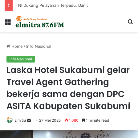
TNI Dukung Pelayanan Terpadu, Danramil Sukaraja Hadiri Rekam E-KTP, Pemeriksaan Mata, dan Bazar UMKM di Bojongsawah
Menu
Ca
...
Home
/
Info Nasional
Info Nasional
Laska Hotel Sukabumi gelar
Travel Agent Gathering
bekerja sama dengan DPC
ASITA Kabupaten Sukabumi
Send
Elmitra
27 Mei 2025
1,080
1 minute read
an
email