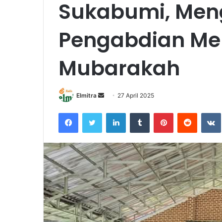
Sukabumi, Men
Pengabdian Me
Mubarakah
Send
Elmitra
27 April 2025
an
Facebook
Twitter
LinkedIn
Tumblr
Pinterest
Reddit
email