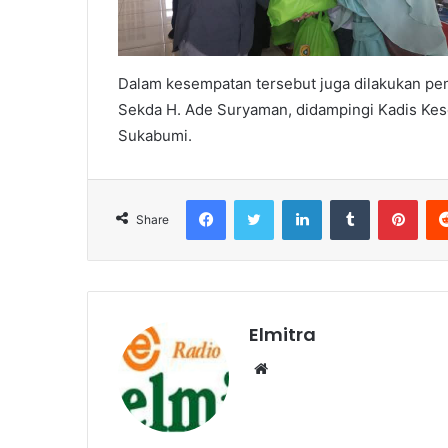
Dalam kesempatan tersebut juga dilakukan pem
Sekda H. Ade Suryaman, didampingi Kadis Kes
Sukabumi.
Facebook
Twitter
LinkedIn
Tumblr
Pint
Share
Elmitra
Website