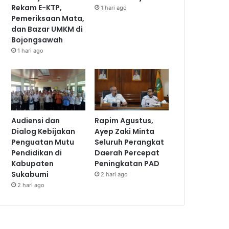
Rekam E-KTP,
1 hari ago
Pemeriksaan Mata,
dan Bazar UMKM di
Bojongsawah
1 hari ago
Audiensi dan
Rapim Agustus,
Dialog Kebijakan
Ayep Zaki Minta
Penguatan Mutu
Seluruh Perangkat
Pendidikan di
Daerah Percepat
Kabupaten
Peningkatan PAD
Sukabumi
2 hari ago
2 hari ago