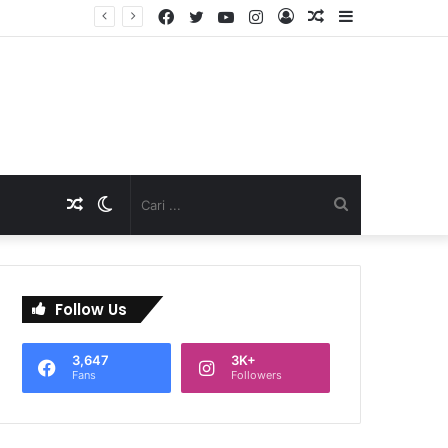
Facebook
Twitter
YouTube
Instagram
Log
Artikel
Sidebar
TNI Dukung Pelayanan Terpadu, Danramil Sukaraja Hadiri Rekam E-KTP, Pemeriksaan Mata, dan Bazar UMKM di Bojongsawah
In
Acak
Artikel
Switch
Cari
Acak
skin
...
Follow Us
3,647
3K+
Fans
Followers