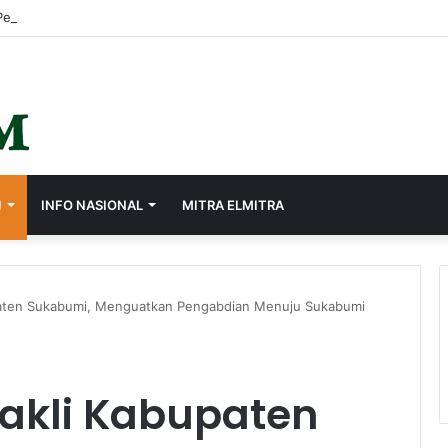
I
INFO NASIONAL
MITRA ELMITRA
paten Sukabumi, Menguatkan Pengabdian Menuju Sukabumi
akli Kabupaten