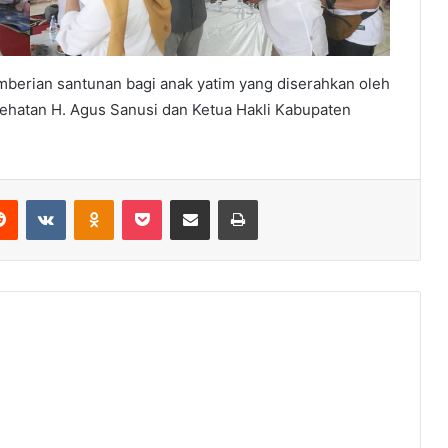
berian santunan bagi anak yatim yang diserahkan oleh
ehatan H. Agus Sanusi dan Ketua Hakli Kabupaten
erest
Reddit
VKontakte
Odnoklassniki
Pocket
Share via Email
Print