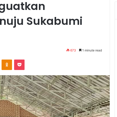
guatkan
nuju Sukabumi
673
1 minute read
VKontakte
Odnoklassniki
Pocket