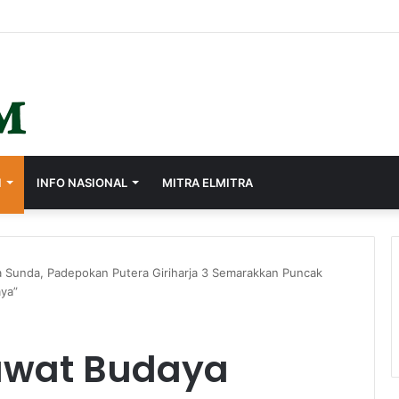
gaskan, Pemkot Sukabumi Fokus Tuntaskan Legalitas Aset Daerah
I
INFO NASIONAL
MITRA ELMITRA
Sunda, Padepokan Putera Giriharja 3 Semarakkan Puncak
ya”
awat Budaya