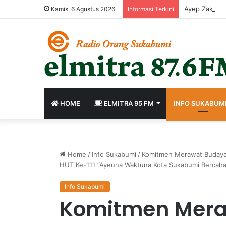
Ayep Zaki Te
Kamis, 6 Agustus 2026
Informasi Terkini
HOME
ELMITRA 95 FM
INFO SUKABUM
Home
/
Info Sukabumi
/
Komitmen Merawat Budaya 
HUT Ke-111 “Ayeuna Waktuna Kota Sukabumi Bercaha
Info Sukabumi
Komitmen Mer