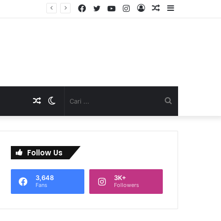
Facebook
Twitter
YouTube
Instagram
Log
Artikel
Sidebar
In
Acak
Artikel
Switch
Cari
Acak
skin
...
Follow Us
3,648
3K+
Fans
Followers