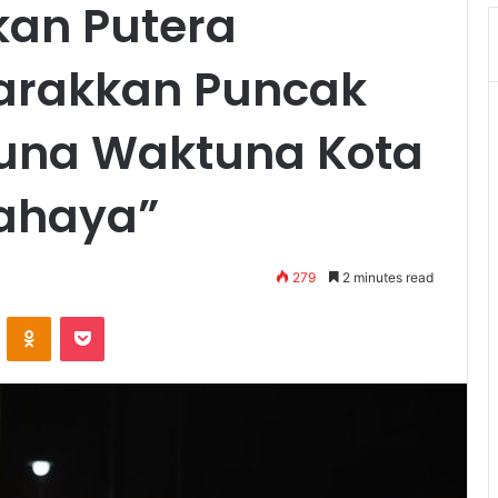
kan Putera
marakkan Puncak
euna Waktuna Kota
ahaya”
279
2 minutes read
VKontakte
Odnoklassniki
Pocket