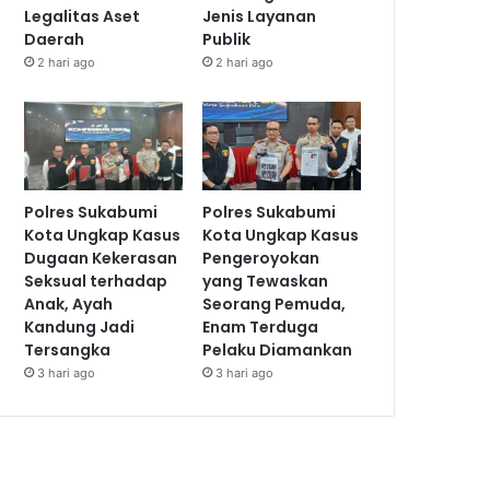
Legalitas Aset
Jenis Layanan
Daerah
Publik
2 hari ago
2 hari ago
Polres Sukabumi
Polres Sukabumi
Kota Ungkap Kasus
Kota Ungkap Kasus
Dugaan Kekerasan
Pengeroyokan
Seksual terhadap
yang Tewaskan
Anak, Ayah
Seorang Pemuda,
Kandung Jadi
Enam Terduga
Tersangka
Pelaku Diamankan
3 hari ago
3 hari ago