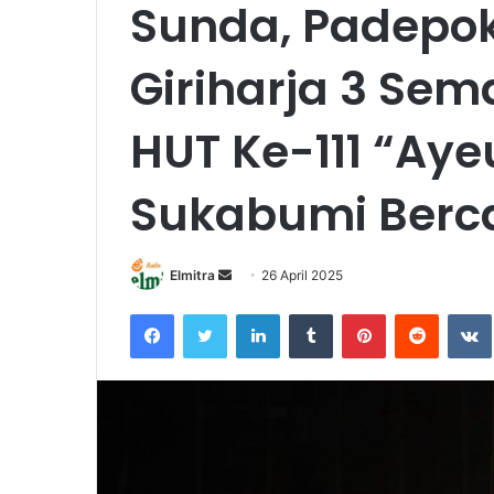
Sunda, Padepo
Giriharja 3 Se
HUT Ke-111 “Ay
Sukabumi Berc
Send
Elmitra
26 April 2025
an
Facebook
Twitter
LinkedIn
Tumblr
Pinterest
Reddit
email