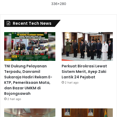
336x280
Recent Tech News
TNI Dukung Pelayanan
Perkuat Birokrasi Lewat
Terpadu, Danramil
Sistem Merit, Ayep Zaki
Sukaraja Hadiri Rekam E-
Lantik 24 Pejabat
KTP, Pemeriksaan Mata,
2 hari ago
dan Bazar UMKM di
Bojongsawah
2 hari ago