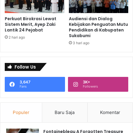
Perkuat Birokrasi Lewat
Audiensi dan Dialog
Sistem Merit, Ayep Zaki
Kebijakan Penguatan Mutu
Lantik 24 Pejabat
Pendidikan di Kabupaten
Sukabumi
2 hari ago
3 hari ago
Follow Us
3,647
3K+
Fans
Followers
Populer
Baru Saja
Komentar
Fontainebleau A Forgotten Treasure