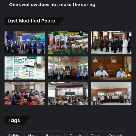
One swallow does not make the spring
Last Modified Posts
Tags
@slide
About
Business
Classic
Color
Content