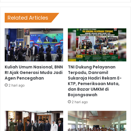
Related Articles
Kuliah Umum Nasional, BNN
TNI Dukung Pelayanan
RI Ajak Generasi Muda Jadi
Terpadu, Danramil
Agen Pencegahan
Sukaraja Hadiri Rekam E-
KTP, Pemeriksaan Mata,
2 hari ago
dan Bazar UMKM di
Bojongsawah
2 hari ago