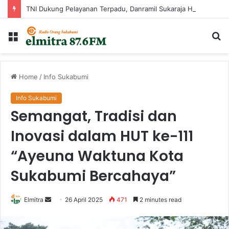
TNI Dukung Pelayanan Terpadu, Danramil Sukaraja Hadiri Rekam E-KTP, Pemeriksaan Mata, dan Bazar UMKM di Bojongsawah
Menu
Ca
...
Home
/
Info Sukabumi
Info Sukabumi
Semangat, Tradisi dan
Inovasi dalam HUT ke-111
“Ayeuna Waktuna Kota
Sukabumi Bercahaya”
Send
Elmitra
26 April 2025
471
2 minutes read
an
email