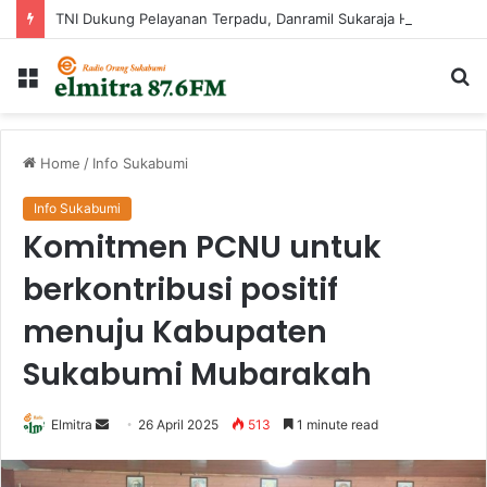
TNI Dukung Pelayanan Terpadu, Danramil Sukaraja Hadiri Rekam E-KTP, Pemeriksaan Mata, dan Bazar UMKM di Bojongsawah
Menu
Ca
...
Home
/
Info Sukabumi
Info Sukabumi
Komitmen PCNU untuk
berkontribusi positif
menuju Kabupaten
Sukabumi Mubarakah
Send
Elmitra
26 April 2025
513
1 minute read
an
email