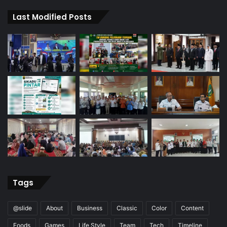
Last Modified Posts
Tags
@slide
About
Business
Classic
Color
Content
Foods
Games
Life Style
Team
Tech
Timeline