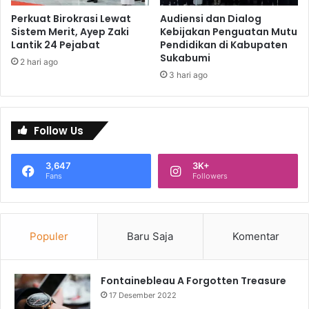
Perkuat Birokrasi Lewat
Audiensi dan Dialog
Sistem Merit, Ayep Zaki
Kebijakan Penguatan Mutu
Lantik 24 Pejabat
Pendidikan di Kabupaten
Sukabumi
2 hari ago
3 hari ago
Follow Us
3,647
3K+
Fans
Followers
Populer
Baru Saja
Komentar
Fontainebleau A Forgotten Treasure
17 Desember 2022