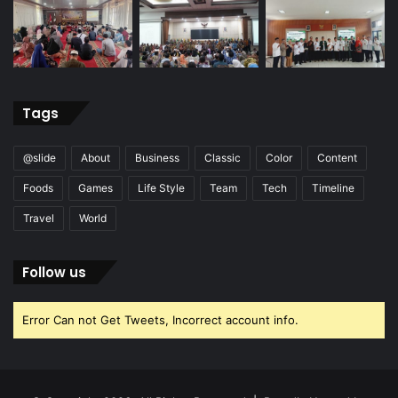
Tags
@slide
About
Business
Classic
Color
Content
Foods
Games
Life Style
Team
Tech
Timeline
Travel
World
Follow us
Error Can not Get Tweets, Incorrect account info.