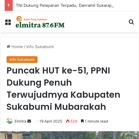
TNI Dukung Pelayanan Terpadu, Danramil Sukaraja Hadiri Rekam E-KTP, Pemeriksaan Mata, dan Bazar UMKM di Bojongsawah
Menu
Ca
...
Home
/
Info Sukabumi
Info Sukabumi
Puncak HUT ke-51, PPNI
Dukung Penuh
Terwujudmya Kabupaten
Sukabumi Mubarakah
Send
Elmitra
19 April 2025
524
1 minute read
an
email