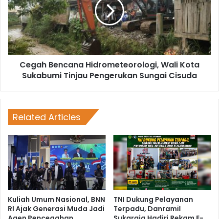
Cegah Bencana Hidrometeorologi, Wali Kota
Sukabumi Tinjau Pengerukan Sungai Cisuda
Related Articles
Kuliah Umum Nasional, BNN
TNI Dukung Pelayanan
RI Ajak Generasi Muda Jadi
Terpadu, Danramil
Agen Pencegahan
Sukaraja Hadiri Rekam E-