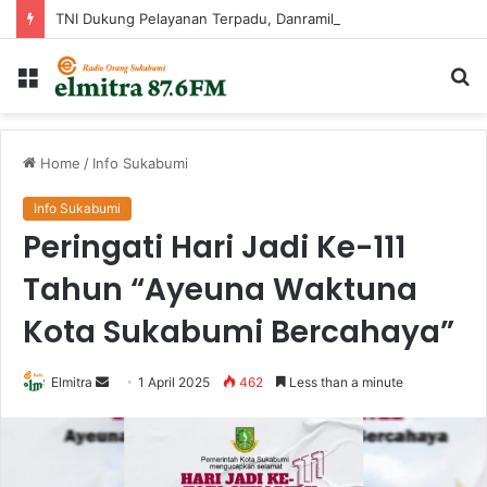
TNI Dukung Pelayanan Terpadu, Danramil Sukaraja Hadiri Rekam E-KTP, Pemeriksaan Mata, dan Bazar UMKM di Bojongsawah
Menu
Ca
...
Home
/
Info Sukabumi
Info Sukabumi
Peringati Hari Jadi Ke-111
Tahun “Ayeuna Waktuna
Kota Sukabumi Bercahaya”
Send
Elmitra
1 April 2025
462
Less than a minute
an
email