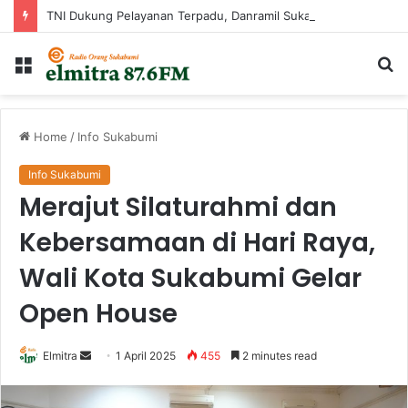
TNI Dukung Pelayanan Terpadu, Danramil Sukaraja Hadiri Rekam E-KTP, Pemeriksaan Mata, dan Bazar UMKM di Bojongsawah
Menu
Ca
...
Home
/
Info Sukabumi
Info Sukabumi
Merajut Silaturahmi dan
Kebersamaan di Hari Raya,
Wali Kota Sukabumi Gelar
Open House
Send
Elmitra
1 April 2025
455
2 minutes read
an
email