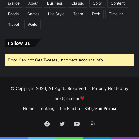
@slide
About
Business
Classic
Color
Content
Foods
Games
Life Style
Team
Tech
Timeline
Travel
World
Follow us
Error Can not Get Tweets, Incorrect account info.
© Copyright 2026, All Rights Reserved | Proudly Hosted by
hostgila.com
Home
Tentang
Tim Elmitra
Kebijakan Privasi
Facebook
Twitter
YouTube
Instagram