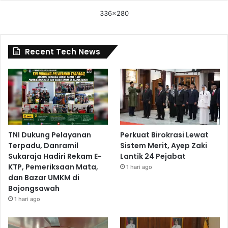
336x280
Recent Tech News
TNI Dukung Pelayanan
Perkuat Birokrasi Lewat
Terpadu, Danramil
Sistem Merit, Ayep Zaki
Sukaraja Hadiri Rekam E-
Lantik 24 Pejabat
KTP, Pemeriksaan Mata,
1 hari ago
dan Bazar UMKM di
Bojongsawah
1 hari ago