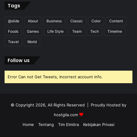
Tags
@slide
About
Business
Classic
Color
Content
Foods
Games
Life Style
Team
Tech
Timeline
Travel
World
Follow us
Error Can not Get Tweets, Incorrect account info.
© Copyright 2026, All Rights Reserved | Proudly Hosted by
hostgila.com
Home
Tentang
Tim Elmitra
Kebijakan Privasi