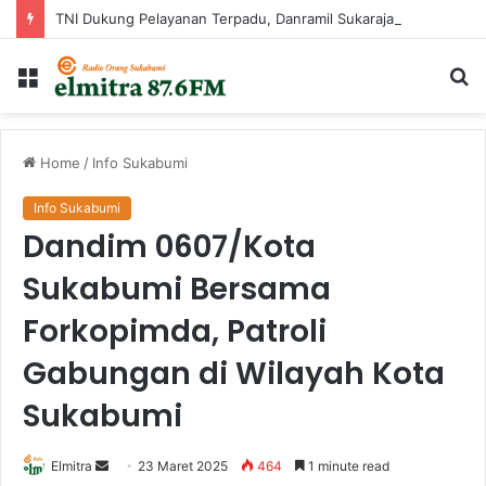
TNI Dukung Pelayanan Terpadu, Danramil Sukaraja Hadiri Rekam E-KTP, Pemeriksaan Mata, dan Bazar UMKM di Bojongsawah
Menu
Ca
...
Home
/
Info Sukabumi
Info Sukabumi
Dandim 0607/Kota
Sukabumi Bersama
Forkopimda, Patroli
Gabungan di Wilayah Kota
Sukabumi
Send
Elmitra
23 Maret 2025
464
1 minute read