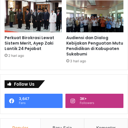
Perkuat Birokrasi Lewat
Audiensi dan Dialog
Sistem Merit, Ayep Zaki
Kebijakan Penguatan Mutu
Lantik 24 Pejabat
Pendidikan di Kabupaten
Sukabumi
2 hari ago
3 hari ago
Follow Us
3,647
3K+
Fans
Followers
Populer
Baru Saja
Komentar