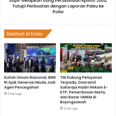
Sopir Gelapkan Uang Perusahaan Rp500 Juta,
Tutupi Perbuatan dengan Laporan Palsu ke
Polisi
Related Articles
Kuliah Umum Nasional, BNN
TNI Dukung Pelayanan
RI Ajak Generasi Muda Jadi
Terpadu, Danramil
Agen Pencegahan
Sukaraja Hadiri Rekam E-
KTP, Pemeriksaan Mata,
2 hari ago
dan Bazar UMKM di
Bojongsawah
2 hari ago