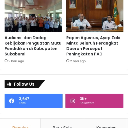
Audiensi dan Dialog
Rapim Agustus, Ayep Zaki
Kebijakan Penguatan Mutu
Minta Seluruh Perangkat
Pendidikan di Kabupaten
Daerah Percepat
Sukabumi
Peningkatan PAD
2 hari ago
2 hari ago
Follow Us
3,647
3K+
Fans
Followers
Populer
Baru Saja
Komentar