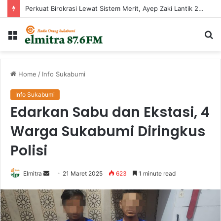
Perkuat Birokrasi Lewat Sistem Merit, Ayep Zaki Lantik 24 Pejabat
Menu
Ca
...
Home
/
Info Sukabumi
Info Sukabumi
Edarkan Sabu dan Ekstasi, 4
Warga Sukabumi Diringkus
Polisi
Send
Elmitra
21 Maret 2025
623
1 minute read
an
email