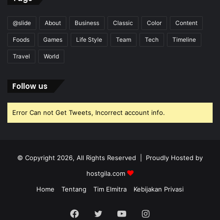
@slide
About
Business
Classic
Color
Content
Foods
Games
Life Style
Team
Tech
Timeline
Travel
World
Follow us
Error Can not Get Tweets, Incorrect account info.
© Copyright 2026, All Rights Reserved | Proudly Hosted by
hostgila.com
Home
Tentang
Tim Elmitra
Kebijakan Privasi
Facebook
Twitter
YouTube
Instagram