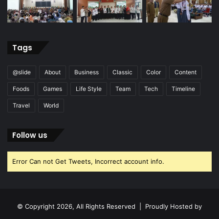
Tags
@slide
About
Business
Classic
Color
Content
Foods
Games
Life Style
Team
Tech
Timeline
Travel
World
Follow us
Error Can not Get Tweets, Incorrect account info.
© Copyright 2026, All Rights Reserved | Proudly Hosted by