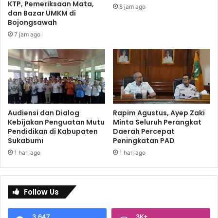
KTP, Pemeriksaan Mata,
8 jam ago
dan Bazar UMKM di
Bojongsawah
7 jam ago
Audiensi dan Dialog
Rapim Agustus, Ayep Zaki
Kebijakan Penguatan Mutu
Minta Seluruh Perangkat
Pendidikan di Kabupaten
Daerah Percepat
Sukabumi
Peningkatan PAD
1 hari ago
1 hari ago
Follow Us
3,647
3K+