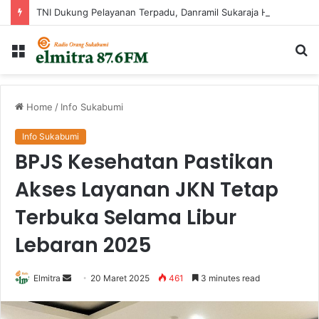
TNI Dukung Pelayanan Terpadu, Danramil Sukaraja Hadiri Rekam E-KTP, Pemeriksaan Mata, dan Bazar UMKM di Bojongsawah
Menu
Ca
...
Home
/
Info Sukabumi
Info Sukabumi
BPJS Kesehatan Pastikan
Akses Layanan JKN Tetap
Terbuka Selama Libur
Lebaran 2025
Send
Elmitra
20 Maret 2025
461
3 minutes read
an
email