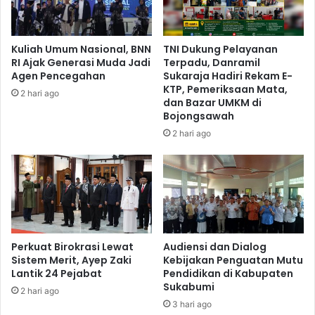
Kuliah Umum Nasional, BNN
TNI Dukung Pelayanan
RI Ajak Generasi Muda Jadi
Terpadu, Danramil
Agen Pencegahan
Sukaraja Hadiri Rekam E-
KTP, Pemeriksaan Mata,
2 hari ago
dan Bazar UMKM di
Bojongsawah
2 hari ago
Perkuat Birokrasi Lewat
Audiensi dan Dialog
Sistem Merit, Ayep Zaki
Kebijakan Penguatan Mutu
Lantik 24 Pejabat
Pendidikan di Kabupaten
Sukabumi
2 hari ago
3 hari ago