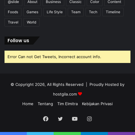
@slide
About
Business
Classic
Color
Content
Foods
Games
Life Style
Team
Tech
Timeline
Travel
World
Follow us
Error Can not Get Tweets, Incorrect account info.
© Copyright 2026, All Rights Reserved | Proudly Hosted by
hostgila.com
Home
Tentang
Tim Elmitra
Kebijakan Privasi
Facebook
Twitter
YouTube
Instagram