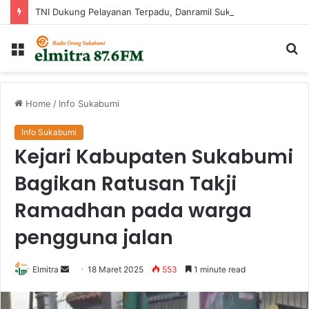
TNI Dukung Pelayanan Terpadu, Danramil Sukaraja Hadiri Rekam E-KTP, Pemeriksaan Mata, dan Bazar UMKM di Bojongsawah
Menu
Ca
...
Home
/
Info Sukabumi
Info Sukabumi
Kejari Kabupaten Sukabumi
Bagikan Ratusan Takji
Ramadhan pada warga
pengguna jalan
Send
Elmitra
18 Maret 2025
553
1 minute read
an
email