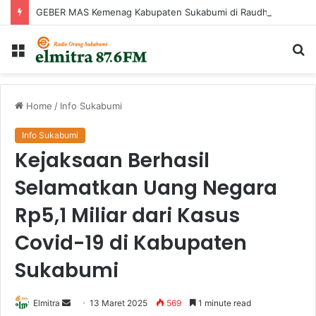
GEBER MAS Kemenag Kabupaten Sukabumi di Raudhatul Irfan
Menu
Ca
...
Home
/
Info Sukabumi
Info Sukabumi
Kejaksaan Berhasil
Selamatkan Uang Negara
Rp5,1 Miliar dari Kasus
Covid-19 di Kabupaten
Sukabumi
Send
Elmitra
13 Maret 2025
569
1 minute read