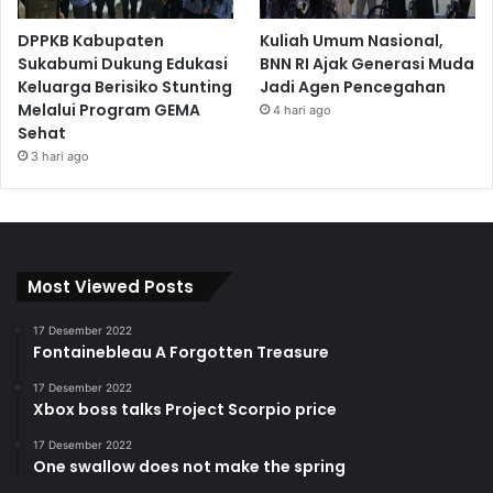
DPPKB Kabupaten
Kuliah Umum Nasional,
Sukabumi Dukung Edukasi
BNN RI Ajak Generasi Muda
Keluarga Berisiko Stunting
Jadi Agen Pencegahan
Melalui Program GEMA
4 hari ago
Sehat
3 hari ago
Most Viewed Posts
17 Desember 2022
Fontainebleau A Forgotten Treasure
17 Desember 2022
Xbox boss talks Project Scorpio price
17 Desember 2022
One swallow does not make the spring