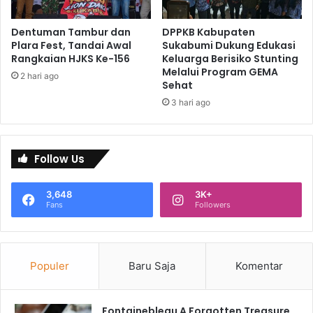
Dentuman Tambur dan
DPPKB Kabupaten
Plara Fest, Tandai Awal
Sukabumi Dukung Edukasi
Rangkaian HJKS Ke-156
Keluarga Berisiko Stunting
Melalui Program GEMA
2 hari ago
Sehat
3 hari ago
Follow Us
3,648
3K+
Fans
Followers
Populer
Baru Saja
Komentar
Fontainebleau A Forgotten Treasure