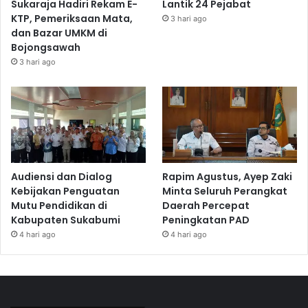
Sukaraja Hadiri Rekam E-
Lantik 24 Pejabat
KTP, Pemeriksaan Mata,
3 hari ago
dan Bazar UMKM di
Bojongsawah
3 hari ago
Audiensi dan Dialog
Rapim Agustus, Ayep Zaki
Kebijakan Penguatan
Minta Seluruh Perangkat
Mutu Pendidikan di
Daerah Percepat
Kabupaten Sukabumi
Peningkatan PAD
4 hari ago
4 hari ago