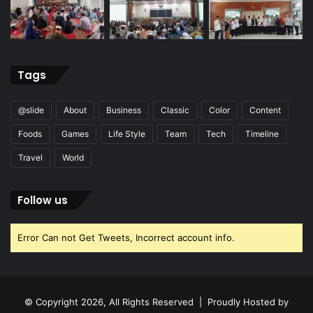
Tags
@slide
About
Business
Classic
Color
Content
Foods
Games
Life Style
Team
Tech
Timeline
Travel
World
Follow us
Error Can not Get Tweets, Incorrect account info.
© Copyright 2026, All Rights Reserved | Proudly Hosted by