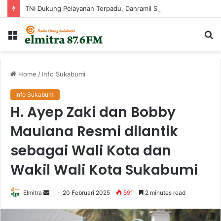
TNI Dukung Pelayanan Terpadu, Danramil Sukaraja Hadiri Rekam E-KTP, Pemeriksaan Mata, dan Bazar UMKM di Bojongsawah
Menu
Ca
...
Home
/
Info Sukabumi
Info Sukabumi
H. Ayep Zaki dan Bobby
Maulana Resmi dilantik
sebagai Wali Kota dan
Wakil Wali Kota Sukabumi
Send
Elmitra
20 Februari 2025
591
2 minutes read
an
email