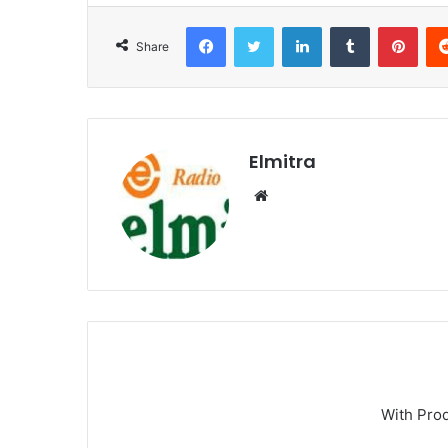
Facebook
Twitter
LinkedIn
Tumblr
Pint
Share
Elmitra
Website
With Pro