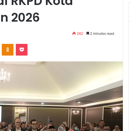
l RKPD Kota
n 2026
362
2 minutes read
VKontakte
Odnoklassniki
Pocket