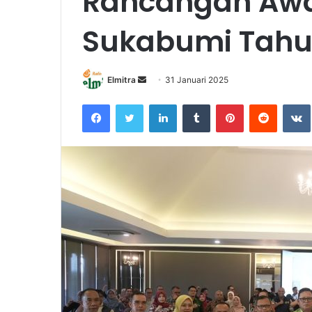
Rancangan Awa
Sukabumi Tahu
Send
Elmitra
31 Januari 2025
an
Facebook
Twitter
LinkedIn
Tumblr
Pinterest
Reddit
email