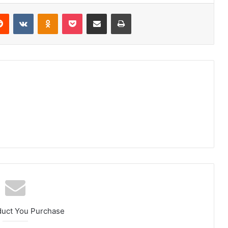
erest
Reddit
VKontakte
Odnoklassniki
Pocket
Share via Email
Print
duct You Purchase