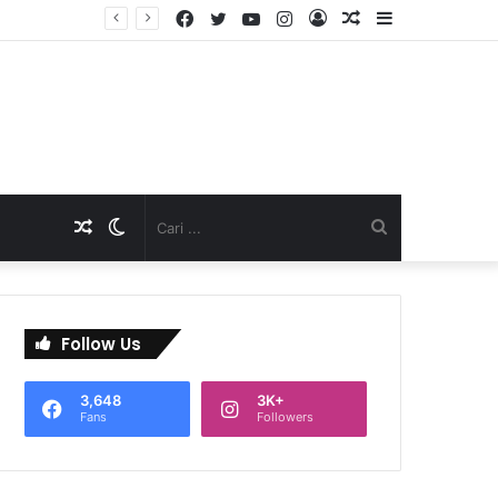
Facebook
Twitter
YouTube
Instagram
Log
Artikel
Sidebar
TNI Dukung Pelayanan Terpadu, Danramil Sukaraja Hadiri Rekam E-KTP, Pemeriksaan Mata, dan Bazar UMKM di Bojongsawah
In
Acak
Artikel
Switch
Cari
Acak
skin
...
Follow Us
3,648
3K+
Fans
Followers