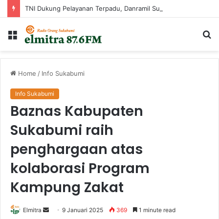
TNI Dukung Pelayanan Terpadu, Danramil Sukaraja Hadiri Rekam E-KTP, Pemeriksaan Mata, dan Bazar UMKM di Bojongsawah
Menu
Ca
...
Home
/
Info Sukabumi
Info Sukabumi
Baznas Kabupaten
Sukabumi raih
penghargaan atas
kolaborasi Program
Kampung Zakat
Send
Elmitra
9 Januari 2025
369
1 minute read