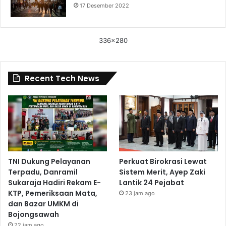
17 Desember 2022
336x280
Recent Tech News
TNI Dukung Pelayanan
Perkuat Birokrasi Lewat
Terpadu, Danramil
Sistem Merit, Ayep Zaki
Sukaraja Hadiri Rekam E-
Lantik 24 Pejabat
KTP, Pemeriksaan Mata,
23 jam ago
dan Bazar UMKM di
Bojongsawah
22 jam ago