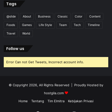
Tags
@slide
About
Business
Classic
Color
Content
Foods
Games
Life Style
Team
Tech
Timeline
Travel
World
Follow us
Error Can not Get Tweets, Incorrect account info.
© Copyright 2026, All Rights Reserved | Proudly Hosted by
hostgila.com
Home
Tentang
Tim Elmitra
Kebijakan Privasi