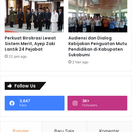
Perkuat Birokrasi Lewat
Audiensi dan Dialog
Sistem Merit, Ayep Zaki
Kebijakan Penguatan Mutu
Lantik 24 Pejabat
Pendidikan di Kabupaten
Sukabumi
23 jam ago
2 hari ago
Follow Us
3,647
3K+
Fans
Followers
Populer
Baru Saja
Komentar