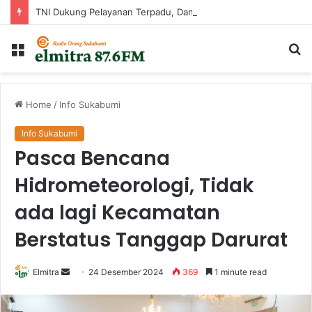
TNI Dukung Pelayanan Terpadu, Danramil Sukaraja Hadiri Rekam E-KTP, Pemeriksaan Mata, dan Bazar UMKM di Bojongsawah
Menu
Ca
...
Home
/
Info Sukabumi
Info Sukabumi
Pasca Bencana
Hidrometeorologi, Tidak
ada lagi Kecamatan
Berstatus Tanggap Darurat
Send
Elmitra
24 Desember 2024
369
1 minute read
an
email