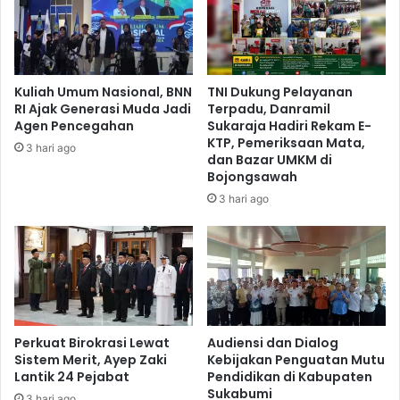
Kuliah Umum Nasional, BNN
TNI Dukung Pelayanan
RI Ajak Generasi Muda Jadi
Terpadu, Danramil
Agen Pencegahan
Sukaraja Hadiri Rekam E-
KTP, Pemeriksaan Mata,
3 hari ago
dan Bazar UMKM di
Bojongsawah
3 hari ago
Perkuat Birokrasi Lewat
Audiensi dan Dialog
Sistem Merit, Ayep Zaki
Kebijakan Penguatan Mutu
Lantik 24 Pejabat
Pendidikan di Kabupaten
Sukabumi
3 hari ago