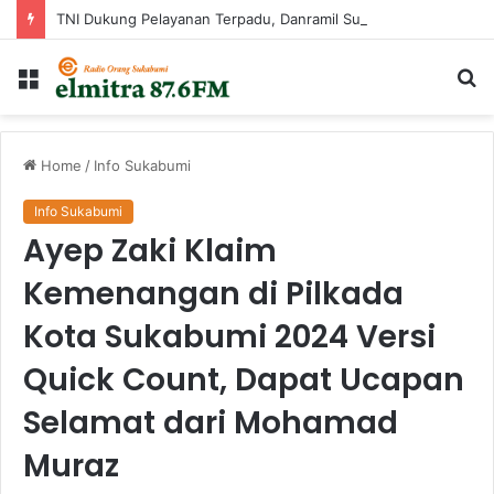
TNI Dukung Pelayanan Terpadu, Danramil Sukaraja Hadiri Rekam E-KTP, Pemeriksaan Mata, dan Bazar UMKM di Bojongsawah
Menu
Ca
...
Home
/
Info Sukabumi
Info Sukabumi
Ayep Zaki Klaim
Kemenangan di Pilkada
Kota Sukabumi 2024 Versi
Quick Count, Dapat Ucapan
Selamat dari Mohamad
Muraz