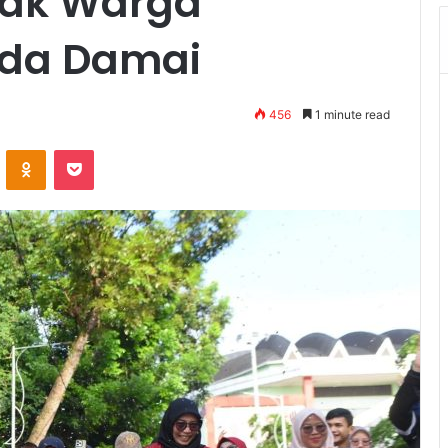
jak Warga
ada Damai
456
1 minute read
VKontakte
Odnoklassniki
Pocket