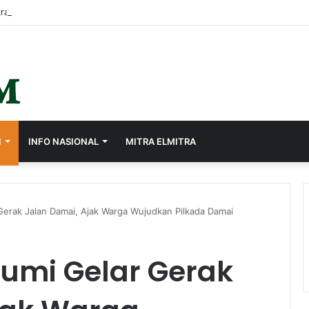
rasi Lewat Sistem Merit, Ayep Zaki Lantik 24 Pejabat
I
INFO NASIONAL
MITRA ELMITRA
erak Jalan Damai, Ajak Warga Wujudkan Pilkada Damai
umi Gelar Gerak