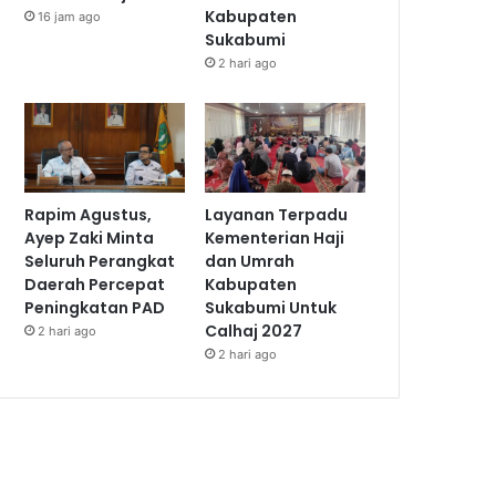
Kabupaten
16 jam ago
Sukabumi
2 hari ago
Rapim Agustus,
Layanan Terpadu
Ayep Zaki Minta
Kementerian Haji
Seluruh Perangkat
dan Umrah
Daerah Percepat
Kabupaten
Peningkatan PAD
Sukabumi Untuk
Calhaj 2027
2 hari ago
2 hari ago