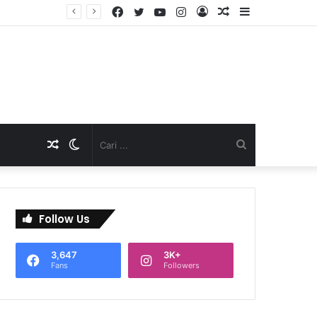
Facebook
Twitter
YouTube
Instagram
Log
Artikel
Sidebar
In
Acak
Artikel
Switch
Cari
Acak
skin
...
Follow Us
3,647
3K+
Fans
Followers