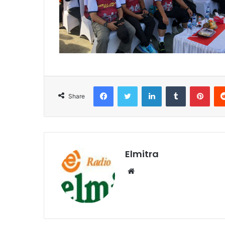
Facebook
Twitter
LinkedIn
Tumblr
Pint
Share
Elmitra
Website