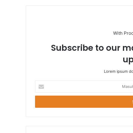
With Pro
Subscribe to our ma
up
Lorem ipsum dol
Masukkan
Email
Anda