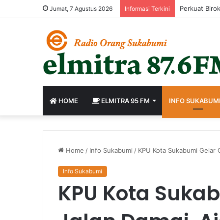
Perkuat Birok
Jumat, 7 Agustus 2026
Informasi Terkini
HOME
ELMITRA 95 FM
INFO SUKABUM
Home
/
Info Sukabumi
/
KPU Kota Sukabumi Gelar G
Info Sukabumi
KPU Kota Sukab