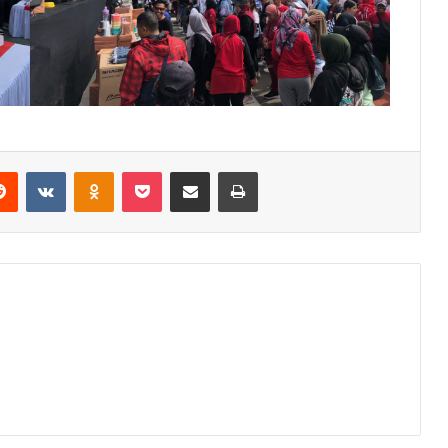
erest
Reddit
VKontakte
Odnoklassniki
Pocket
Share via Email
Print