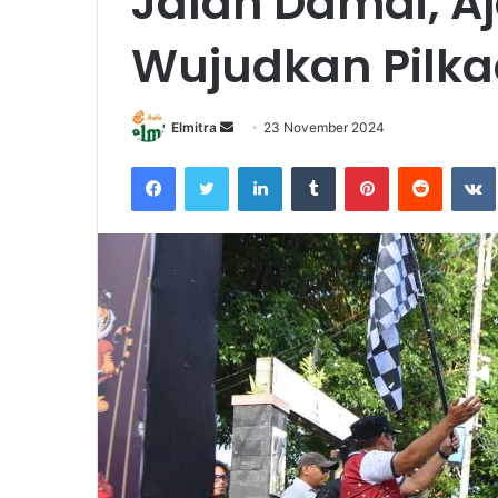
Jalan Damai, A
Wujudkan Pilk
Send
Elmitra
23 November 2024
an
Facebook
Twitter
LinkedIn
Tumblr
Pinterest
Reddit
email