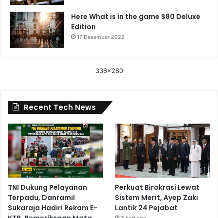
Here What is in the game $80 Deluxe
Edition
17 Desember 2022
336x280
Recent Tech News
TNI Dukung Pelayanan
Perkuat Birokrasi Lewat
Terpadu, Danramil
Sistem Merit, Ayep Zaki
Sukaraja Hadiri Rekam E-
Lantik 24 Pejabat
KTP, Pemeriksaan Mata,
3 hari ago