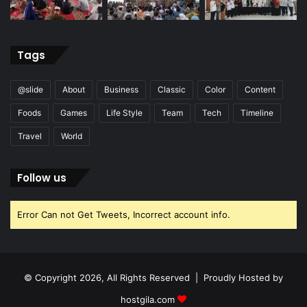
Tags
@slide
About
Business
Classic
Color
Content
Foods
Games
Life Style
Team
Tech
Timeline
Travel
World
Follow us
Error Can not Get Tweets, Incorrect account info.
© Copyright 2026, All Rights Reserved | Proudly Hosted by
hostgila.com