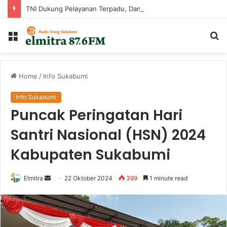
TNI Dukung Pelayanan Terpadu, Danramil Sukaraja Hadiri Rekam E-KTP, Pemeriksaan Mata, dan Bazar UMKM di Bojongsawah
Menu
Ca
...
Home
/
Info Sukabumi
Info Sukabumi
Puncak Peringatan Hari
Santri Nasional (HSN) 2024
Kabupaten Sukabumi
Send
Elmitra
22 Oktober 2024
399
1 minute read
an
email