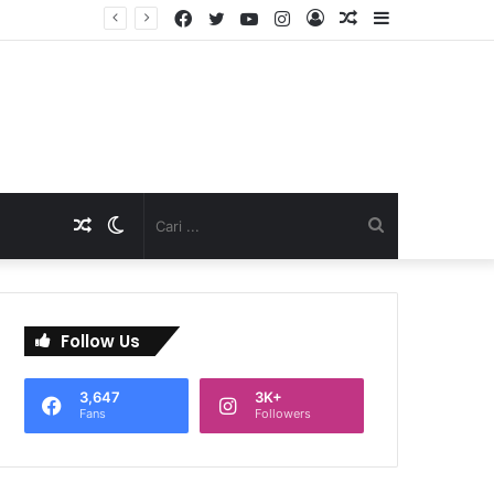
Facebook
Twitter
YouTube
Instagram
Log
Artikel
Sidebar
TNI Dukung Pelayanan Terpadu, Danramil Sukaraja Hadiri Rekam E-KTP, Pemeriksaan Mata, dan Bazar UMKM di Bojongsawah
In
Acak
Artikel
Switch
Cari
Acak
skin
...
Follow Us
3,647
3K+
Fans
Followers