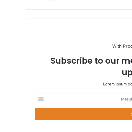
With Pro
Subscribe to our ma
up
Lorem ipsum dol
Masukkan
Email
Anda