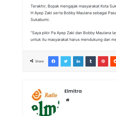
Terakhir, Bopak mengajak masyarakat Kota S
H Ayep Zaki serta Bobby Maulana sebagai Pasa
Sukabumi.
“Saya pikir Pa Ayep Zaki dan Bobby Maulana l
untuk itu masyarakat harus mendukung dan me
Facebook
Twitter
LinkedIn
Tumblr
Pint
Share
Elmitra
Website