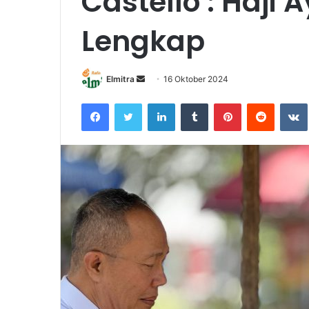
Castello : Haji 
Lengkap
Send
Elmitra
16 Oktober 2024
an
Facebook
Twitter
LinkedIn
Tumblr
Pinterest
Reddit
email