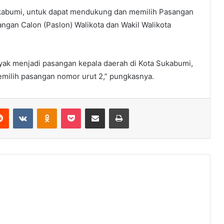
ukabumi, untuk dapat mendukung dan memilih Pasangan
ngan Calon (Paslon) Walikota dan Wakil Walikota
ayak menjadi pasangan kepala daerah di Kota Sukabumi,
milih pasangan nomor urut 2,” pungkasnya.
erest
Reddit
VKontakte
Odnoklassniki
Pocket
Share via Email
Print