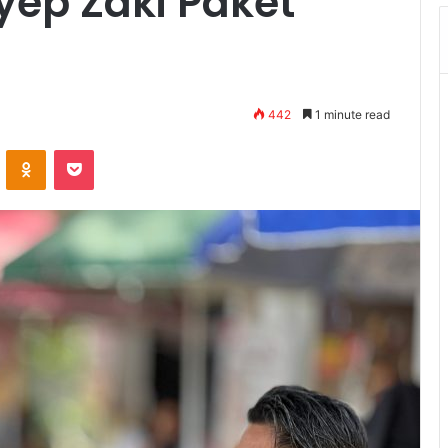
Ayep Zaki Paket
442
1 minute read
VKontakte
Odnoklassniki
Pocket