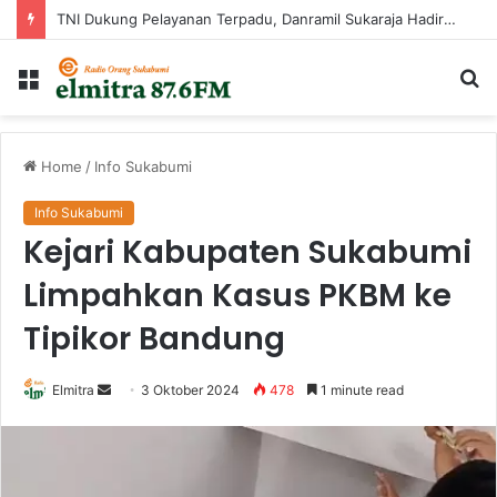
TNI Dukung Pelayanan Terpadu, Danramil Sukaraja Hadiri Rekam E-KTP, Pemeriksaan Mata, dan Bazar UMKM di Bojongsawah
Menu
Ca
...
Home
/
Info Sukabumi
Info Sukabumi
Kejari Kabupaten Sukabumi
Limpahkan Kasus PKBM ke
Tipikor Bandung
Send
Elmitra
3 Oktober 2024
478
1 minute read
an
email