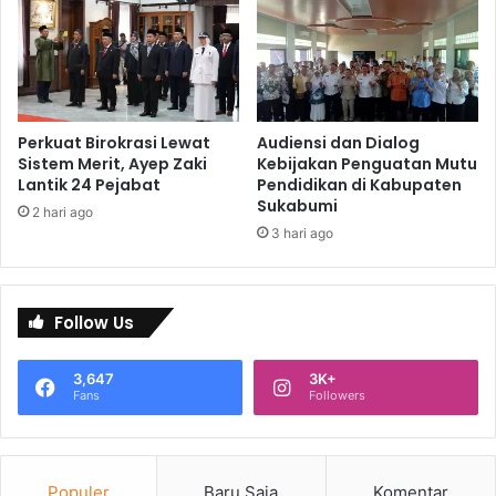
Perkuat Birokrasi Lewat
Audiensi dan Dialog
Sistem Merit, Ayep Zaki
Kebijakan Penguatan Mutu
Lantik 24 Pejabat
Pendidikan di Kabupaten
Sukabumi
2 hari ago
3 hari ago
Follow Us
3,647
3K+
Fans
Followers
Populer
Baru Saja
Komentar