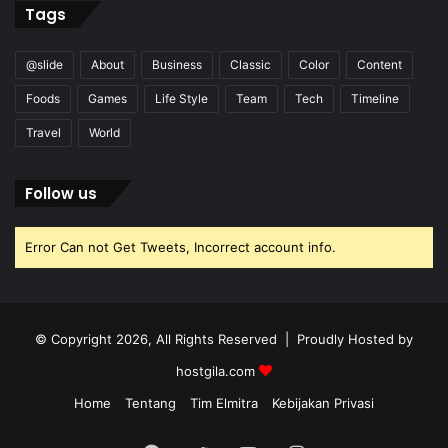
Tags
@slide
About
Business
Classic
Color
Content
Foods
Games
Life Style
Team
Tech
Timeline
Travel
World
Follow us
Error Can not Get Tweets, Incorrect account info.
© Copyright 2026, All Rights Reserved | Proudly Hosted by
hostgila.com
Home
Tentang
Tim Elmitra
Kebijakan Privasi