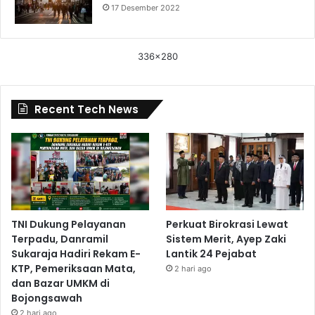
17 Desember 2022
336x280
Recent Tech News
TNI Dukung Pelayanan
Perkuat Birokrasi Lewat
Terpadu, Danramil
Sistem Merit, Ayep Zaki
Sukaraja Hadiri Rekam E-
Lantik 24 Pejabat
KTP, Pemeriksaan Mata,
2 hari ago
dan Bazar UMKM di
Bojongsawah
2 hari ago