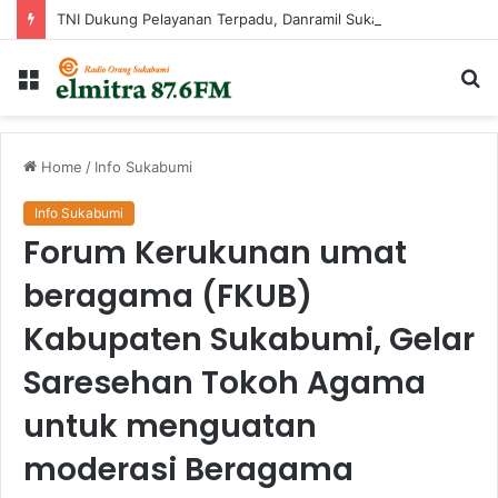
TNI Dukung Pelayanan Terpadu, Danramil Sukaraja Hadiri Rekam E-KTP, Pemeriksaan Mata, dan Bazar UMKM di Bojongsawah
Menu
Ca
...
Home
/
Info Sukabumi
Info Sukabumi
Forum Kerukunan umat
beragama (FKUB)
Kabupaten Sukabumi, Gelar
Saresehan Tokoh Agama
untuk menguatan
moderasi Beragama