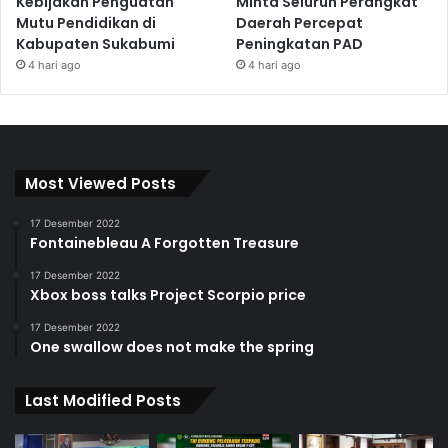
Kebijakan Penguatan
Minta Seluruh Perangkat
Mutu Pendidikan di
Daerah Percepat
Kabupaten Sukabumi
Peningkatan PAD
4 hari ago
4 hari ago
Most Viewed Posts
17 Desember 2022
Fontainebleau A Forgotten Treasure
17 Desember 2022
Xbox boss talks Project Scorpio price
17 Desember 2022
One swallow does not make the spring
Last Modified Posts