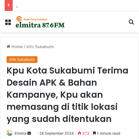
Audiensi dan Dialog Kebijakan Penguatan Mutu Pendidikan di Kabupaten Sukabumi
Menu
Ca
...
Home
/
Info Sukabumi
Info Sukabumi
Kpu Kota Sukabumi Terima
Desain APK & Bahan
Kampanye, Kpu akan
memasang di titik lokasi
yang sudah ditentukan
Send
Elmitra
28 September 2024
373
1 minute read