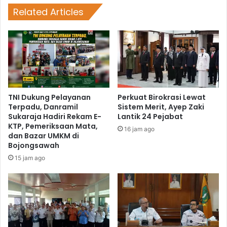
Related Articles
TNI Dukung Pelayanan
Perkuat Birokrasi Lewat
Terpadu, Danramil
Sistem Merit, Ayep Zaki
Sukaraja Hadiri Rekam E-
Lantik 24 Pejabat
KTP, Pemeriksaan Mata,
16 jam ago
dan Bazar UMKM di
Bojongsawah
15 jam ago