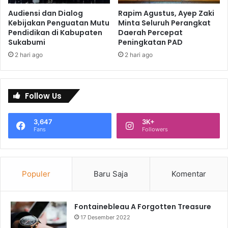
Audiensi dan Dialog
Rapim Agustus, Ayep Zaki
Kebijakan Penguatan Mutu
Minta Seluruh Perangkat
Pendidikan di Kabupaten
Daerah Percepat
Sukabumi
Peningkatan PAD
2 hari ago
2 hari ago
Follow Us
3,647
3K+
Fans
Followers
Populer
Baru Saja
Komentar
Fontainebleau A Forgotten Treasure
17 Desember 2022