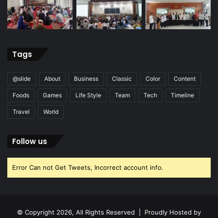
Tags
@slide
About
Business
Classic
Color
Content
Foods
Games
Life Style
Team
Tech
Timeline
Travel
World
Follow us
Error Can not Get Tweets, Incorrect account info.
© Copyright 2026, All Rights Reserved | Proudly Hosted by