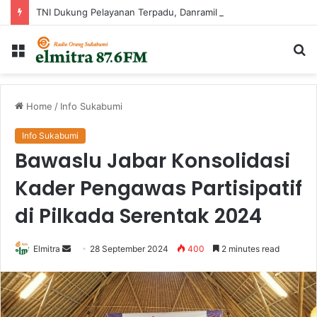
TNI Dukung Pelayanan Terpadu, Danramil Sukaraja Hadiri Rekam E-KTP, Pemeriksaan Mata, dan Bazar UMKM di Bojongsawah
Menu
Ca
...
Home
/
Info Sukabumi
Info Sukabumi
Bawaslu Jabar Konsolidasi
Kader Pengawas Partisipatif
di Pilkada Serentak 2024
Send
Elmitra
28 September 2024
400
2 minutes read
an
email