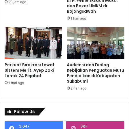
KTP, Pemeriksaan Mata,
20 jam ago
dan Bazar UMKM di
Bojongsawah
1 hari ago
Perkuat Birokrasi Lewat
Audiensi dan Dialog
Sistem Merit, Ayep Zaki
Kebijakan Penguatan Mutu
Lantik 24 Pejabat
Pendidikan di Kabupaten
Sukabumi
1 hari ago
2 hari ago
Follow Us
3,647
3K+