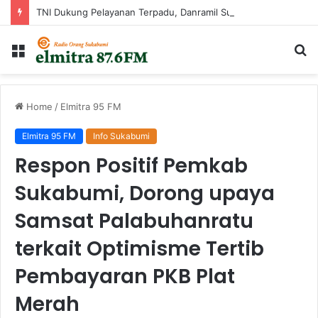
TNI Dukung Pelayanan Terpadu, Danramil Sukaraja Hadiri Rekam E-KTP, Pemeriksaan Mata, dan Bazar UMKM di Bojongsawah
Menu
Ca
...
Home
/
Elmitra 95 FM
Elmitra 95 FM
Info Sukabumi
Respon Positif Pemkab
Sukabumi, Dorong upaya
Samsat Palabuhanratu
terkait Optimisme Tertib
Pembayaran PKB Plat
Merah