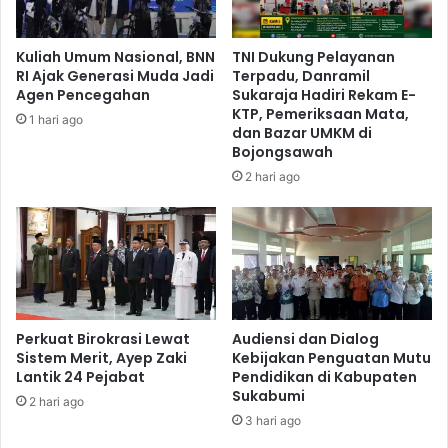
Kuliah Umum Nasional, BNN
TNI Dukung Pelayanan
RI Ajak Generasi Muda Jadi
Terpadu, Danramil
Agen Pencegahan
Sukaraja Hadiri Rekam E-
KTP, Pemeriksaan Mata,
1 hari ago
dan Bazar UMKM di
Bojongsawah
2 hari ago
Perkuat Birokrasi Lewat
Audiensi dan Dialog
Sistem Merit, Ayep Zaki
Kebijakan Penguatan Mutu
Lantik 24 Pejabat
Pendidikan di Kabupaten
Sukabumi
2 hari ago
3 hari ago