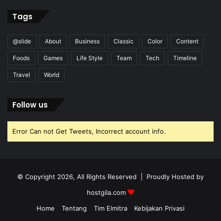
Tags
@slide
About
Business
Classic
Color
Content
Foods
Games
Life Style
Team
Tech
Timeline
Travel
World
Follow us
Error Can not Get Tweets, Incorrect account info.
© Copyright 2026, All Rights Reserved | Proudly Hosted by
hostgila.com
Home
Tentang
Tim Elmitra
Kebijakan Privasi