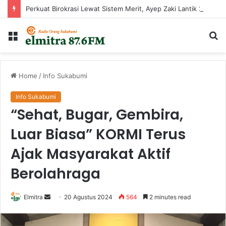
Perkuat Birokrasi Lewat Sistem Merit, Ayep Zaki Lantik 24 Pejabat
Menu
Ca
...
Home
/
Info Sukabumi
Info Sukabumi
“Sehat, Bugar, Gembira,
Luar Biasa” KORMI Terus
Ajak Masyarakat Aktif
Berolahraga
Send
Elmitra
20 Agustus 2024
564
2 minutes read
an
email