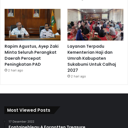
Rapim Agustus, Ayep Zaki
Layanan Terpadu
Minta Seluruh Perangkat
Kementerian Haji dan
Daerah Percepat
Umrah Kabupaten
Peningkatan PAD
Sukabumi Untuk Calhaj
2027
2 hari ago
2 hari ago
Most Viewed Posts
17 Desember 2022
Fontainebleau A Forgotten Treasure