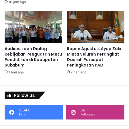
10 jam ago
Audiensi dan Dialog
Rapim Agustus, Ayep Zaki
Kebijakan Penguatan Mutu
Minta Seluruh Perangkat
Pendidikan di Kabupaten
Daerah Percepat
Sukabumi
Peningkatan PAD
1 hari ago
2 hari ago
Follow Us
3,647
3K+
Fans
Followers