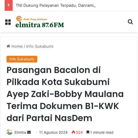
TNI Dukung Pelayanan Terpadu, Danramil Sukaraja Hadiri Rekam E-KTP, Pemeriksaan Mata, dan Bazar UMKM di Bojongsawah
Menu
Ca
...
Home
/
Info Sukabumi
Info Sukabumi
Pasangan Bacalon di
Pilkada Kota Sukabumi
Ayep Zaki-Bobby Maulana
Terima Dokumen B1-KWK
dari Partai NasDem
Send
Elmitra
11 Agustus 2024
524
1 minute read