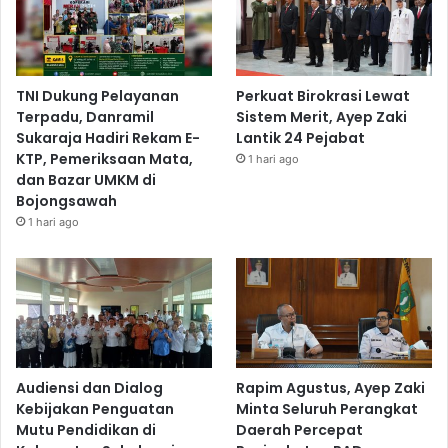
TNI Dukung Pelayanan
Perkuat Birokrasi Lewat
Terpadu, Danramil
Sistem Merit, Ayep Zaki
Sukaraja Hadiri Rekam E-
Lantik 24 Pejabat
KTP, Pemeriksaan Mata,
1 hari ago
dan Bazar UMKM di
Bojongsawah
1 hari ago
Audiensi dan Dialog
Rapim Agustus, Ayep Zaki
Kebijakan Penguatan
Minta Seluruh Perangkat
Mutu Pendidikan di
Daerah Percepat