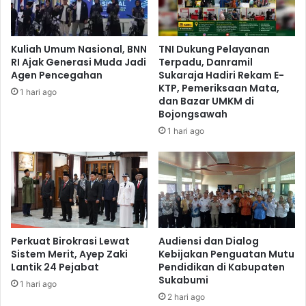
Kuliah Umum Nasional, BNN
TNI Dukung Pelayanan
RI Ajak Generasi Muda Jadi
Terpadu, Danramil
Agen Pencegahan
Sukaraja Hadiri Rekam E-
KTP, Pemeriksaan Mata,
1 hari ago
dan Bazar UMKM di
Bojongsawah
1 hari ago
Perkuat Birokrasi Lewat
Audiensi dan Dialog
Sistem Merit, Ayep Zaki
Kebijakan Penguatan Mutu
Lantik 24 Pejabat
Pendidikan di Kabupaten
Sukabumi
1 hari ago
2 hari ago