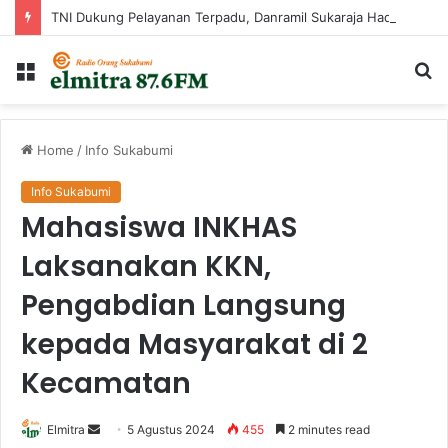
TNI Dukung Pelayanan Terpadu, Danramil Sukaraja Hadiri Rekam E-KTP, Pemeriksaan Mata, dan Bazar UMKM di Bojongsawah
Menu
Ca
...
Home
/
Info Sukabumi
Info Sukabumi
Mahasiswa INKHAS
Laksanakan KKN,
Pengabdian Langsung
kepada Masyarakat di 2
Kecamatan
Send
Elmitra
5 Agustus 2024
455
2 minutes read