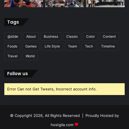
Tags
@slide
About
Business
Classic
Color
Content
Foods
Games
Life Style
Team
Tech
Timeline
Travel
World
Follow us
Error Can not Get Tweets, Incorrect account info.
© Copyright 2026, All Rights Reserved | Proudly Hosted by
hostgila.com