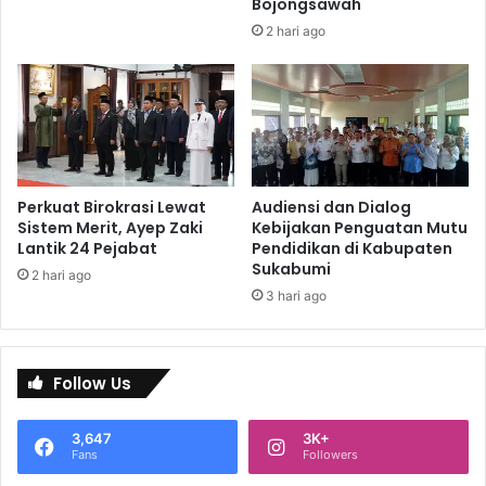
Bojongsawah
2 hari ago
Perkuat Birokrasi Lewat
Audiensi dan Dialog
Sistem Merit, Ayep Zaki
Kebijakan Penguatan Mutu
Lantik 24 Pejabat
Pendidikan di Kabupaten
Sukabumi
2 hari ago
3 hari ago
Follow Us
3,647
3K+
Fans
Followers