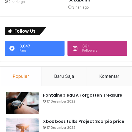
Sukabumi
2 hari ago
3 hari ago
Follow Us
3,647
3K+
Fans
Followers
Populer
Baru Saja
Komentar
Fontainebleau A Forgotten Treasure
17 Desember 2022
Xbox boss talks Project Scorpio price
17 Desember 2022