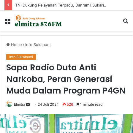
TNI Dukung Pelayanan Terpadu, Danramil Sukaraja Hadiri Rekam E-KTP, Pemeriksaan Mata, dan Bazar UMKM di Bojongsawah
Menu
Ca
...
Home
/
Info Sukabumi
Info Sukabumi
Sapa Radio Duta Anti
Narkoba, Peran Generasi
Muda Dalam Program P4GN
Send
Elmitra
24 Juli 2024
526
1 minute read
an
email