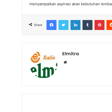
menyampaikan aspirasi akan kebutuhan lembag
Facebook
Twitter
LinkedIn
Tumblr
Pint
Share
Elmitra
Website