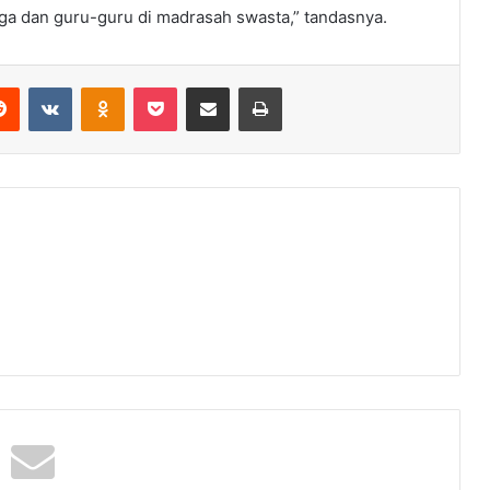
a dan guru-guru di madrasah swasta,” tandasnya.
erest
Reddit
VKontakte
Odnoklassniki
Pocket
Share via Email
Print