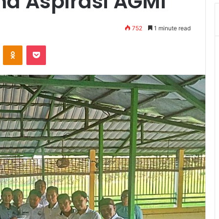
a Aspirasi AGMI
752
1 minute read
VKontakte
Odnoklassniki
Pocket