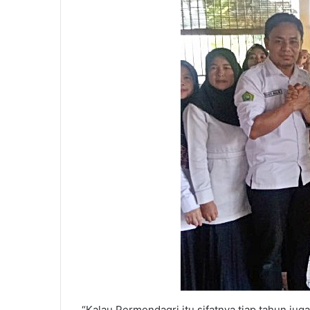
“Kalau Permendagri itu sifatnya tiap tahun j