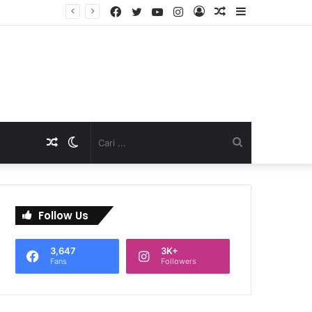
Facebook
Twitter
YouTube
Instagram
Log
Artikel
Sidebar
TNI Dukung Pelayanan Terpadu, Danramil Sukaraja Hadiri Rekam E-KTP, Pemeriksaan Mata, dan Bazar UMKM di Bojongsawah
In
Acak
Artikel
Switch
Cari
Acak
skin
...
Follow Us
3,647
3K+
Fans
Followers