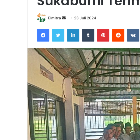
Sukabumi Terim
Send
Elmitra
23 Juli 2024
an
Facebook
Twitter
LinkedIn
Tumblr
Pinterest
Reddit
email