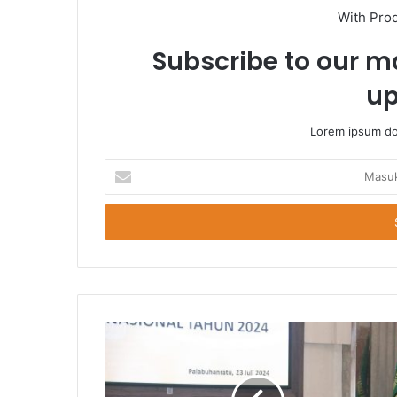
With Pro
Subscribe to our ma
up
Lorem ipsum dol
Masukkan
Email
Anda