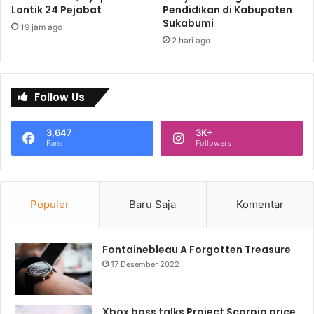
Lantik 24 Pejabat
Pendidikan di Kabupaten
Sukabumi
19 jam ago
2 hari ago
Follow Us
3,647
3K+
Fans
Followers
Populer
Baru Saja
Komentar
Fontainebleau A Forgotten Treasure
17 Desember 2022
Xbox boss talks Project Scorpio price