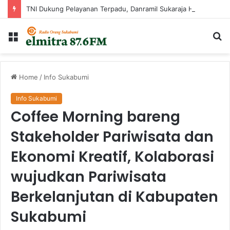
TNI Dukung Pelayanan Terpadu, Danramil Sukaraja Hadiri Rekam E-KTP, Pemeriksaan Mata, dan Bazar UMKM di Bojongsawah
Menu
Ca
...
Home
/
Info Sukabumi
Info Sukabumi
Coffee Morning bareng
Stakeholder Pariwisata dan
Ekonomi Kreatif, Kolaborasi
wujudkan Pariwisata
Berkelanjutan di Kabupaten
Sukabumi