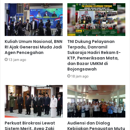
Kuliah Umum Nasional, BNN
TNI Dukung Pelayanan
RI Ajak Generasi Muda Jadi
Terpadu, Danramil
Agen Pencegahan
Sukaraja Hadiri Rekam E-
KTP, Pemeriksaan Mata,
13 jam ago
dan Bazar UMKM di
Bojongsawah
18 jam ago
Perkuat Birokrasi Lewat
Audiensi dan Dialog
Sistem Merit, Ayep Zaki
Kebijakan Penguatan Mutu