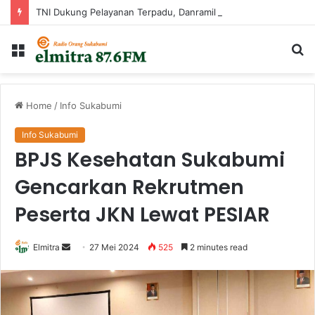
TNI Dukung Pelayanan Terpadu, Danramil Sukaraja Hadiri Rekam E-KTP, Pemeriksaan Mata, dan Bazar UMKM di Bojongsawah
Menu
Ca
...
Home
/
Info Sukabumi
Info Sukabumi
BPJS Kesehatan Sukabumi
Gencarkan Rekrutmen
Peserta JKN Lewat PESIAR
Send
Elmitra
27 Mei 2024
525
2 minutes read
an
email