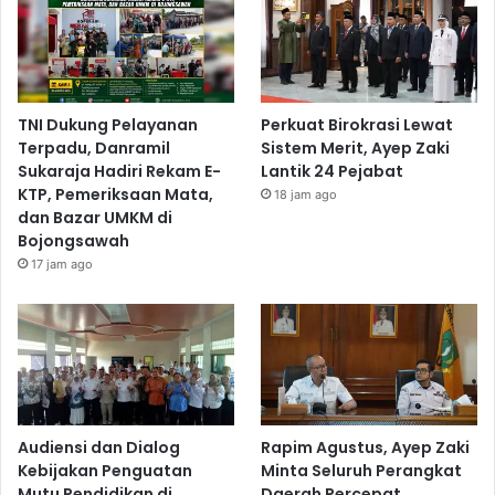
TNI Dukung Pelayanan
Perkuat Birokrasi Lewat
Terpadu, Danramil
Sistem Merit, Ayep Zaki
Sukaraja Hadiri Rekam E-
Lantik 24 Pejabat
KTP, Pemeriksaan Mata,
18 jam ago
dan Bazar UMKM di
Bojongsawah
17 jam ago
Audiensi dan Dialog
Rapim Agustus, Ayep Zaki
Kebijakan Penguatan
Minta Seluruh Perangkat
Mutu Pendidikan di
Daerah Percepat