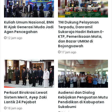
Kuliah Umum Nasional, BNN
TNI Dukung Pelayanan
RI Ajak Generasi Muda Jadi
Terpadu, Danramil
Agen Pencegahan
Sukaraja Hadiri Rekam E-
KTP, Pemeriksaan Mata,
12 jam ago
dan Bazar UMKM di
Bojongsawah
17 jam ago
Perkuat Birokrasi Lewat
Audiensi dan Dialog
Sistem Merit, Ayep Zaki
Kebijakan Penguatan Mutu
Lantik 24 Pejabat
Pendidikan di Kabupaten
Sukabumi
18 jam ago