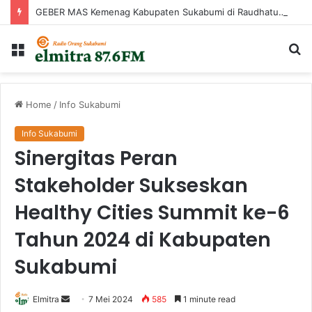
GEBER MAS Kemenag Kabupaten Sukabumi di Raudhatul Irfan
Menu
Ca
...
Home
/
Info Sukabumi
Info Sukabumi
Sinergitas Peran
Stakeholder Sukseskan
Healthy Cities Summit ke-6
Tahun 2024 di Kabupaten
Sukabumi
Send
Elmitra
7 Mei 2024
585
1 minute read