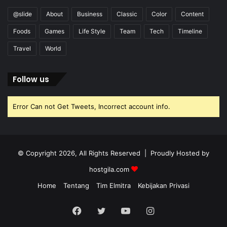
@slide
About
Business
Classic
Color
Content
Foods
Games
Life Style
Team
Tech
Timeline
Travel
World
Follow us
Error Can not Get Tweets, Incorrect account info.
© Copyright 2026, All Rights Reserved | Proudly Hosted by
hostgila.com
Home
Tentang
Tim Elmitra
Kebijakan Privasi
Facebook
Twitter
YouTube
Instagram