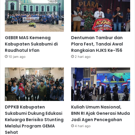
GEBER MAS Kemenag
Dentuman Tambur dan
Kabupaten Sukabumi di
Plara Fest, Tandai Awal
Raudhatul Irfan
Rangkaian HJKS Ke-156
10 jam ago
2 hari ago
DPPKB Kabupaten
Kuliah Umum Nasional,
Sukabumi Dukung Edukasi
BNN RI Ajak Generasi Muda
Keluarga Berisiko Stunting
Jadi Agen Pencegahan
Melalui Program GEMA
4 hari ago
Sehat