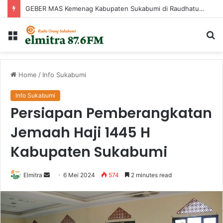
GEBER MAS Kemenag Kabupaten Sukabumi di Raudhatul Irfan
Menu
Ca
...
Home
/
Info Sukabumi
Info Sukabumi
Persiapan Pemberangkatan
Jemaah Haji 1445 H
Kabupaten Sukabumi
Send
Elmitra
6 Mei 2024
574
2 minutes read
an
email