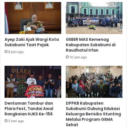
Ayep Zaki Ajak Wargi Kota
GEBER MAS Kemenag
Sukabumi Taat Pajak
Kabupaten Sukabumi di
Raudhatul Irfan
8 jam ago
10 jam ago
Dentuman Tambur dan
DPPKB Kabupaten
Plara Fest, Tandai Awal
Sukabumi Dukung Edukasi
Rangkaian HJKS Ke-156
Keluarga Berisiko Stunting
Melalui Program GEMA
2 hari ago
Sehat